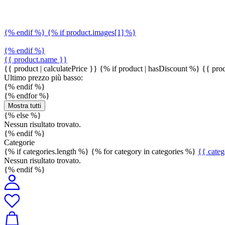
{% endif %} {% if product.images[1] %}
{% endif %}
{{ product.name }}
{{ product | calculatePrice }} {% if product | hasDiscount %}
{{ prod
Ultimo prezzo più basso:
{% endif %}
{% endfor %}
Mostra tutti
{% else %}
Nessun risultato trovato.
{% endif %}
Categorie
{% if categories.length %} {% for category in categories %}
{{ cate
Nessun risultato trovato.
{% endif %}