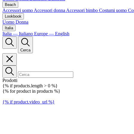
Beach
Accessori uomo
Accessori donna
Accessori bimbo
Costumi uomo
Co
Lookbook
Uomo
Donna
Italia
Italia — Italiano
Europe — English
Cerca
Prodotti
{% if products.length > 0 %}
{% for product in products %}
{% if product.video_url %}