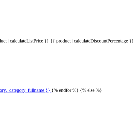
uct | calculateListPrice }}
{{ product | calculateDiscountPercentage }
gory._category_fullname }}
{% endfor %} {% else %}