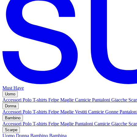
Must Have
Uomo
Accessori
Polo
T-shirts
Felpe
Maglie
Camicie
Pantaloni
Giacche
Sca
Donna
Accessori
Polo
T-shirts
Felpe
Maglie
Vestiti
Camicie
Gonne
Pantalon
Bambino
Accessori
Polo
T-shirts
Felpe
Maglie
Pantaloni
Camicie
Giacche
Sca
Scarpe
Uomo
Donna
Bambino
Bambina