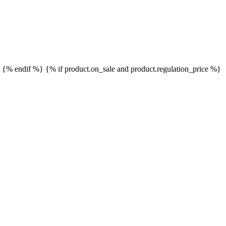
}
{% endif %}
{% if product.on_sale and product.regulation_price %}