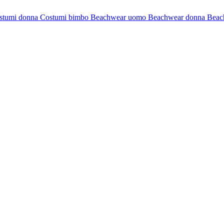
stumi donna
Costumi bimbo
Beachwear uomo
Beachwear donna
Beac