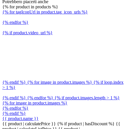
Potrebbero piacerti anche
{% for product in products %}
{% for tagIconUrl in product.tag_icon_urls %}
{% endfor %}
{% if product.video_url %}
{% endif %} {% for image in product.images %} {% if loop.index
> 1 %}
{% endif %} {% endfor %} {% if product.images.length > 1 %}
{% for image in product.images %}
{% endfor %}
{% endif %}
{{ product.name }}
{{ product | calculatePrice }} {% if product | hasDiscount %}
{{
product | calculateListPrice }}
{{ product |