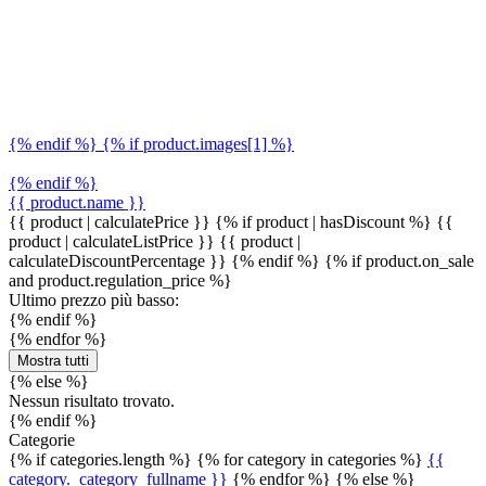
{% endif %} {% if product.images[1] %}
{% endif %}
{{ product.name }}
{{ product | calculatePrice }} {% if product | hasDiscount %}
{{
product | calculateListPrice }}
{{ product |
calculateDiscountPercentage }}
{% endif %}
{% if product.on_sale
and product.regulation_price %}
Ultimo prezzo più basso:
{% endif %}
{% endfor %}
Mostra tutti
{% else %}
Nessun risultato trovato.
{% endif %}
Categorie
{% if categories.length %} {% for category in categories %}
{{
category._category_fullname }}
{% endfor %} {% else %}