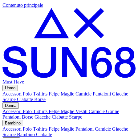
Contenuto principale
Must Have
Uomo
Accessori
Polo
T-shirts
Felpe
Maglie
Camicie
Pantaloni
Giacche
Scarpe
Ciabatte
Borse
Donna
Accessori
Polo
T-shirts
Felpe
Maglie
Vestiti
Camicie
Gonne
Pantaloni
Borse
Giacche
Ciabatte
Scarpe
Bambino
Accessori
Polo
T-shirts
Felpe
Maglie
Pantaloni
Camicie
Giacche
Scarpe Bambino
Ciabatte