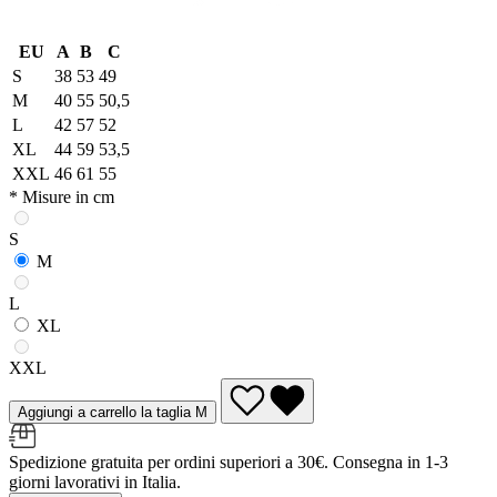
EU
A
B
C
S
38
53
49
M
40
55
50,5
L
42
57
52
XL
44
59
53,5
XXL
46
61
55
* Misure in cm
S
M
L
XL
XXL
Aggiungi a carrello la taglia M
Spedizione gratuita per ordini superiori a 30€. Consegna in 1-3
giorni lavorativi in Italia.