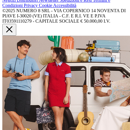
Negozi
Distributori
Newsletter
Spedizioni e Resi
Termini e
Condizioni
Privacy
Cookie
Accessibilità
©2025 NUMERO 8 SRL - VIA COPERNICO 14 NOVENTA DI
PIAVE I-30020 (VE) ITALIA - C.F. E R.I. VE E P.IVA
IT03591110279 - CAPITALE SOCIALE € 50.000,00 I.V.