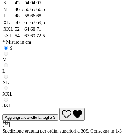
S
45
54
64
65
M
46,5
56
65
66,5
L
48
58
66
68
XL
50
61
67
69,5
XXL
52
64
68
71
3XL
54
67
69
72,5
* Misure in cm
S
M
L
XL
XXL
3XL
Aggiungi a carrello la taglia S
Spedizione gratuita per ordini superiori a 30€. Consegna in 1-3