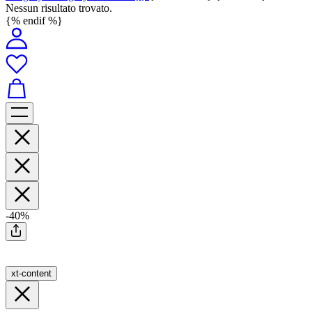
Nessun risultato trovato.
{% endif %}
-40%
xt-content