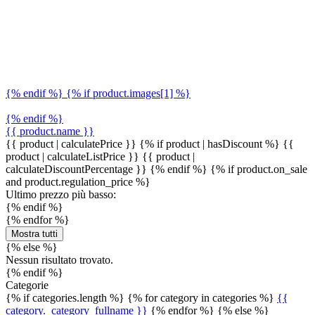
{% endif %} {% if product.images[1] %}
{% endif %}
{{ product.name }}
{{ product | calculatePrice }} {% if product | hasDiscount %}
{{
product | calculateListPrice }}
{{ product |
calculateDiscountPercentage }}
{% endif %}
{% if product.on_sale
and product.regulation_price %}
Ultimo prezzo più basso:
{% endif %}
{% endfor %}
Mostra tutti
{% else %}
Nessun risultato trovato.
{% endif %}
Categorie
{% if categories.length %} {% for category in categories %}
{{
category._category_fullname }}
{% endfor %} {% else %}