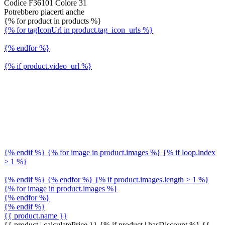
Codice F36101 Colore 31
Potrebbero piacerti anche
{% for product in products %}
{% for tagIconUrl in product.tag_icon_urls %}
{% endfor %}
{% if product.video_url %}
{% endif %} {% for image in product.images %} {% if loop.index
> 1 %}
{% endif %} {% endfor %} {% if product.images.length > 1 %}
{% for image in product.images %}
{% endfor %}
{% endif %}
{{ product.name }}
{{ product | calculatePrice }} {% if product | hasDiscount %}
{{