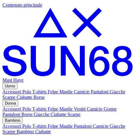
Contenuto principale
Must Have
Uomo
Accessori
Polo
T-shirts
Felpe
Maglie
Camicie
Pantaloni
Giacche
Scarpe
Ciabatte
Borse
Donna
Accessori
Polo
T-shirts
Felpe
Maglie
Vestiti
Camicie
Gonne
Pantaloni
Borse
Giacche
Ciabatte
Scarpe
Bambino
Accessori
Polo
T-shirts
Felpe
Maglie
Pantaloni
Camicie
Giacche
Scarpe Bambino
Ciabatte