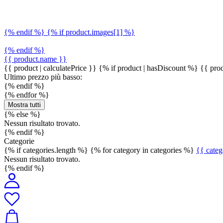
{% endif %} {% if product.images[1] %}
{% endif %}
{{ product.name }}
{{ product | calculatePrice }} {% if product | hasDiscount %}
{{ prod
Ultimo prezzo più basso:
{% endif %}
{% endfor %}
Mostra tutti
{% else %}
Nessun risultato trovato.
{% endif %}
Categorie
{% if categories.length %} {% for category in categories %}
{{ cate
Nessun risultato trovato.
{% endif %}