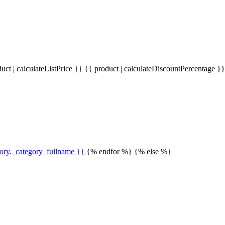
uct | calculateListPrice }}
{{ product | calculateDiscountPercentage }
gory._category_fullname }}
{% endfor %} {% else %}