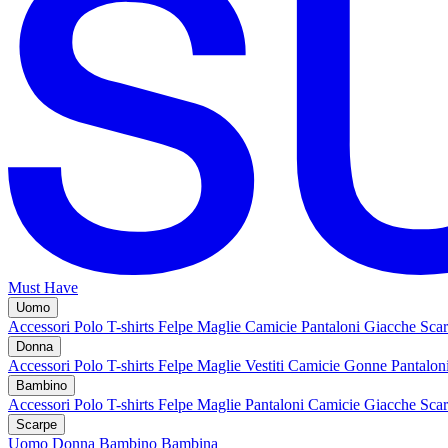
Must Have
Uomo
Accessori
Polo
T-shirts
Felpe
Maglie
Camicie
Pantaloni
Giacche
Sca
Donna
Accessori
Polo
T-shirts
Felpe
Maglie
Vestiti
Camicie
Gonne
Pantalon
Bambino
Accessori
Polo
T-shirts
Felpe
Maglie
Pantaloni
Camicie
Giacche
Sca
Scarpe
Uomo
Donna
Bambino
Bambina