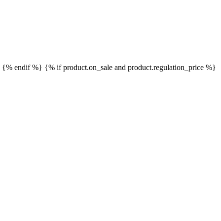
}
{% endif %}
{% if product.on_sale and product.regulation_price %}