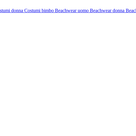
stumi donna
Costumi bimbo
Beachwear uomo
Beachwear donna
Beac