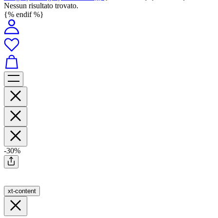
Nessun risultato trovato.
{% endif %}
-30%
xt-content