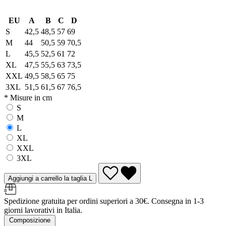
EU
A
B
C
D
S
42,5
48,5
57
69
M
44
50,5
59
70,5
L
45,5
52,5
61
72
XL
47,5
55,5
63
73,5
XXL
49,5
58,5
65
75
3XL
51,5
61,5
67
76,5
* Misure in cm
S
M
L
XL
XXL
3XL
Aggiungi a carrello la taglia L
Spedizione gratuita per ordini superiori a 30€. Consegna in 1-3
giorni lavorativi in Italia.
Composizione