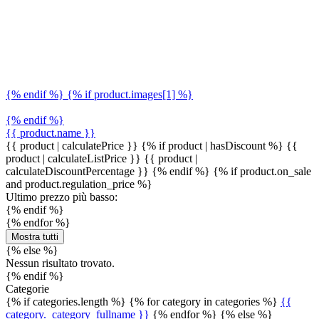
{% endif %} {% if product.images[1] %}
{% endif %}
{{ product.name }}
{{ product | calculatePrice }} {% if product | hasDiscount %}
{{
product | calculateListPrice }}
{{ product |
calculateDiscountPercentage }}
{% endif %}
{% if product.on_sale
and product.regulation_price %}
Ultimo prezzo più basso:
{% endif %}
{% endfor %}
Mostra tutti
{% else %}
Nessun risultato trovato.
{% endif %}
Categorie
{% if categories.length %} {% for category in categories %}
{{
category._category_fullname }}
{% endfor %} {% else %}