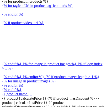
{% for product in products %}
{% for tagIconUrl in product.tag_icon_urls %}
{% endfor %}
{% if product.video_url %}
{% endif %} {% for image in product.images %} {% if loop.index
> 1 %}
{% endif %} {% endfor %} {% if product.images.length > 1 %}
{% for image in product.images %}
{% endfor %}
{% endif %}
{{ product.name }}
{{ product | calculatePrice }} {% if product | hasDiscount %}
{{
product | calculateListPrice }}
{{ product |
calculateDiscountPercentage }}
{% endif %}
{% if product.on_sale