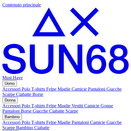
Contenuto principale
Must Have
Uomo
Accessori
Polo
T-shirts
Felpe
Maglie
Camicie
Pantaloni
Giacche
Scarpe
Ciabatte
Borse
Donna
Accessori
Polo
T-shirts
Felpe
Maglie
Vestiti
Camicie
Gonne
Pantaloni
Borse
Giacche
Ciabatte
Scarpe
Bambino
Accessori
Polo
T-shirts
Felpe
Maglie
Pantaloni
Camicie
Giacche
Scarpe Bambino
Ciabatte