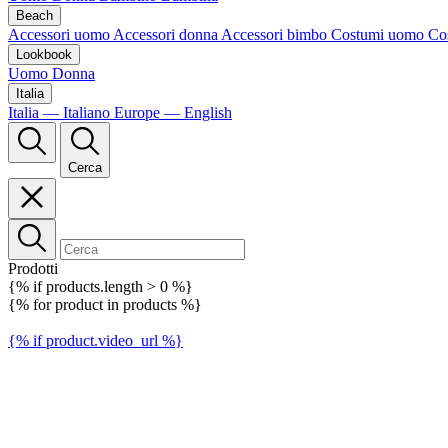
Beach
Accessori uomo
Accessori donna
Accessori bimbo
Costumi uomo
Co
Lookbook
Uomo
Donna
Italia
Italia — Italiano
Europe — English
Cerca
Prodotti
{% if products.length > 0 %}
{% for product in products %}
{% if product.video_url %}