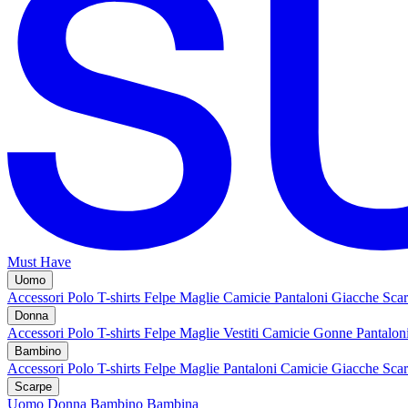
Must Have
Uomo
Accessori
Polo
T-shirts
Felpe
Maglie
Camicie
Pantaloni
Giacche
Sca
Donna
Accessori
Polo
T-shirts
Felpe
Maglie
Vestiti
Camicie
Gonne
Pantalon
Bambino
Accessori
Polo
T-shirts
Felpe
Maglie
Pantaloni
Camicie
Giacche
Sca
Scarpe
Uomo
Donna
Bambino
Bambina