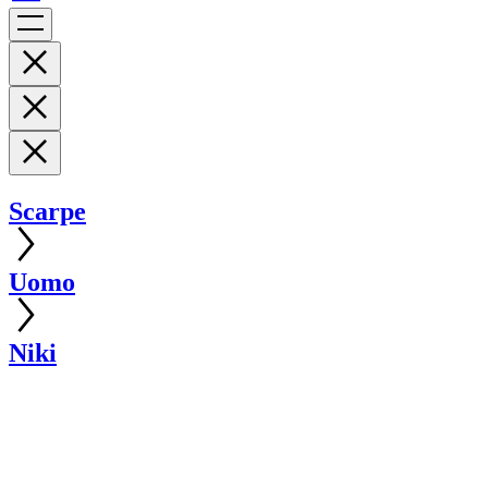
Scarpe
Uomo
Niki