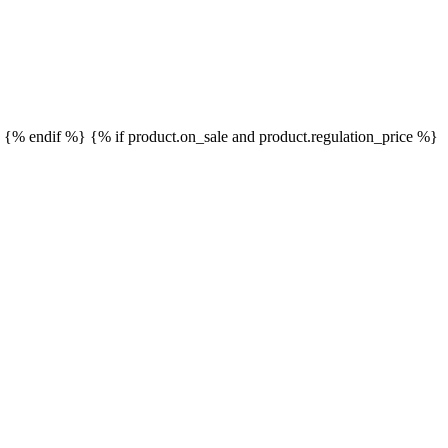
}
{% endif %}
{% if product.on_sale and product.regulation_price %}