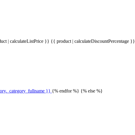
uct | calculateListPrice }}
{{ product | calculateDiscountPercentage }
gory._category_fullname }}
{% endfor %} {% else %}