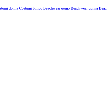
stumi donna
Costumi bimbo
Beachwear uomo
Beachwear donna
Beac