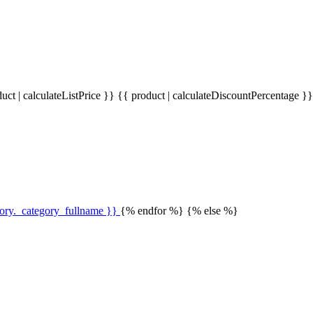
uct | calculateListPrice }}
{{ product | calculateDiscountPercentage }
gory._category_fullname }}
{% endfor %} {% else %}