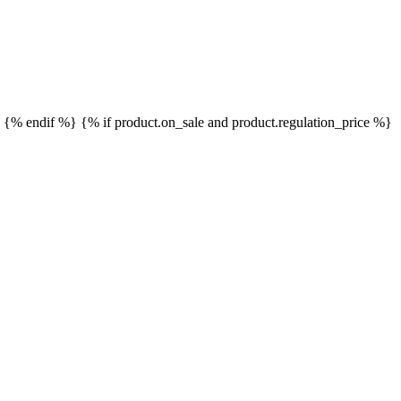
}
{% endif %}
{% if product.on_sale and product.regulation_price %}