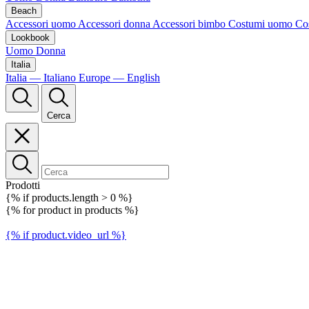
Beach
Accessori uomo
Accessori donna
Accessori bimbo
Costumi uomo
Co
Lookbook
Uomo
Donna
Italia
Italia — Italiano
Europe — English
Cerca
Prodotti
{% if products.length > 0 %}
{% for product in products %}
{% if product.video_url %}