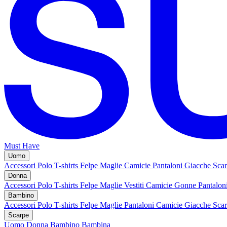
Must Have
Uomo
Accessori
Polo
T-shirts
Felpe
Maglie
Camicie
Pantaloni
Giacche
Sca
Donna
Accessori
Polo
T-shirts
Felpe
Maglie
Vestiti
Camicie
Gonne
Pantalon
Bambino
Accessori
Polo
T-shirts
Felpe
Maglie
Pantaloni
Camicie
Giacche
Sca
Scarpe
Uomo
Donna
Bambino
Bambina