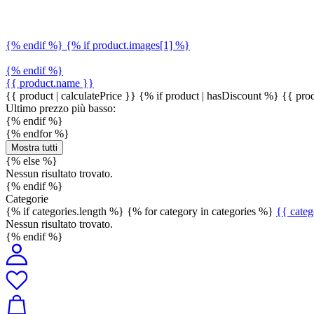
{% endif %} {% if product.images[1] %}
{% endif %}
{{ product.name }}
{{ product | calculatePrice }} {% if product | hasDiscount %}
{{ prod
Ultimo prezzo più basso:
{% endif %}
{% endfor %}
Mostra tutti
{% else %}
Nessun risultato trovato.
{% endif %}
Categorie
{% if categories.length %} {% for category in categories %}
{{ cate
Nessun risultato trovato.
{% endif %}