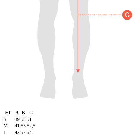
EU
A
B
C
S
39
53
51
M
41
55
52,5
L
43
57
54