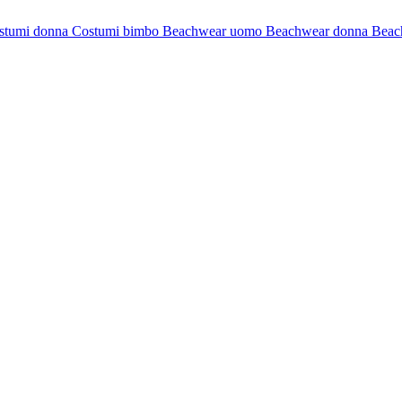
stumi donna
Costumi bimbo
Beachwear uomo
Beachwear donna
Beac