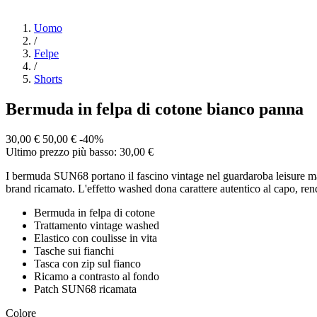
Uomo
/
Felpe
/
Shorts
Bermuda in felpa di cotone bianco panna
30,00 €
50,00 €
-40%
Ultimo prezzo più basso: 30,00 €
I bermuda SUN68 portano il fascino vintage nel guardaroba leisure maschi
brand ricamato. L'effetto washed dona carattere autentico al capo, rende
Bermuda in felpa di cotone
Trattamento vintage washed
Elastico con coulisse in vita
Tasche sui fianchi
Tasca con zip sul fianco
Ricamo a contrasto al fondo
Patch SUN68 ricamata
Colore