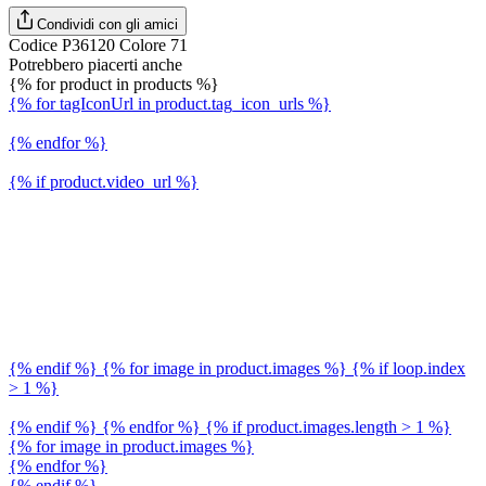
Condividi con gli amici
Codice P36120 Colore 71
Potrebbero piacerti anche
{% for product in products %}
{% for tagIconUrl in product.tag_icon_urls %}
{% endfor %}
{% if product.video_url %}
{% endif %} {% for image in product.images %} {% if loop.index
> 1 %}
{% endif %} {% endfor %} {% if product.images.length > 1 %}
{% for image in product.images %}
{% endfor %}
{% endif %}