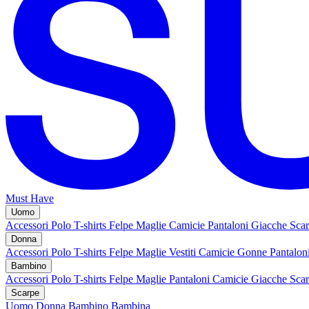
Must Have
Uomo
Accessori
Polo
T-shirts
Felpe
Maglie
Camicie
Pantaloni
Giacche
Sca
Donna
Accessori
Polo
T-shirts
Felpe
Maglie
Vestiti
Camicie
Gonne
Pantalon
Bambino
Accessori
Polo
T-shirts
Felpe
Maglie
Pantaloni
Camicie
Giacche
Sca
Scarpe
Uomo
Donna
Bambino
Bambina