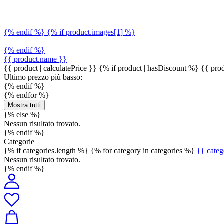
{% endif %} {% if product.images[1] %}
{% endif %}
{{ product.name }}
{{ product | calculatePrice }} {% if product | hasDiscount %}
{{ prod
Ultimo prezzo più basso:
{% endif %}
{% endfor %}
Mostra tutti
{% else %}
Nessun risultato trovato.
{% endif %}
Categorie
{% if categories.length %} {% for category in categories %}
{{ cate
Nessun risultato trovato.
{% endif %}