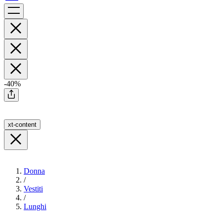
-40%
xt-content
Donna
/
Vestiti
/
Lunghi