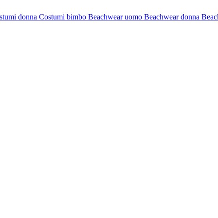
stumi donna
Costumi bimbo
Beachwear uomo
Beachwear donna
Beac