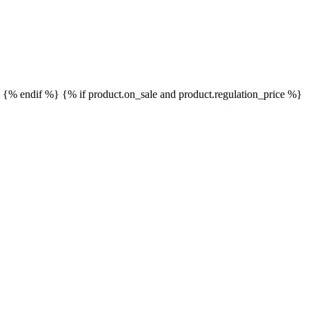
}
{% endif %}
{% if product.on_sale and product.regulation_price %}