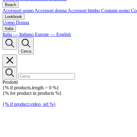
Beach
Accessori uomo
Accessori donna
Accessori bimbo
Costumi uomo
Co
Lookbook
Uomo
Donna
Italia
Italia — Italiano
Europe — English
Cerca
Prodotti
{% if products.length > 0 %}
{% for product in products %}
{% if product.video_url %}