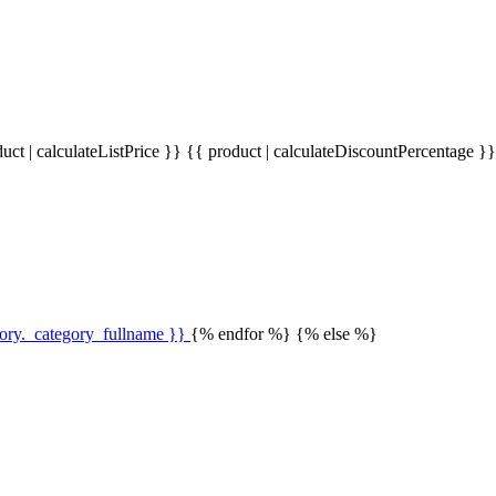
uct | calculateListPrice }}
{{ product | calculateDiscountPercentage }
gory._category_fullname }}
{% endfor %} {% else %}