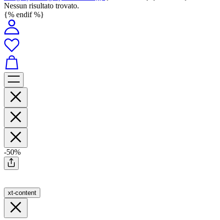
Nessun risultato trovato.
{% endif %}
-50%
xt-content