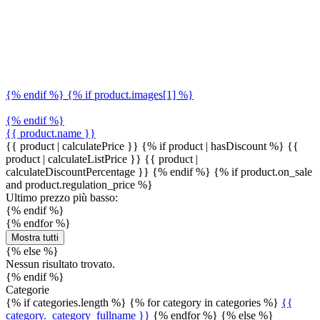
{% endif %} {% if product.images[1] %}
{% endif %}
{{ product.name }}
{{ product | calculatePrice }} {% if product | hasDiscount %}
{{
product | calculateListPrice }}
{{ product |
calculateDiscountPercentage }}
{% endif %}
{% if product.on_sale
and product.regulation_price %}
Ultimo prezzo più basso:
{% endif %}
{% endfor %}
Mostra tutti
{% else %}
Nessun risultato trovato.
{% endif %}
Categorie
{% if categories.length %} {% for category in categories %}
{{
category._category_fullname }}
{% endfor %} {% else %}