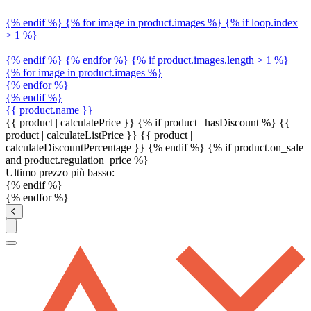
{% endif %} {% for image in product.images %} {% if loop.index
> 1 %}
{% endif %} {% endfor %} {% if product.images.length > 1 %}
{% for image in product.images %}
{% endfor %}
{% endif %}
{{ product.name }}
{{ product | calculatePrice }} {% if product | hasDiscount %}
{{
product | calculateListPrice }}
{{ product |
calculateDiscountPercentage }}
{% endif %}
{% if product.on_sale
and product.regulation_price %}
Ultimo prezzo più basso:
{% endif %}
{% endfor %}