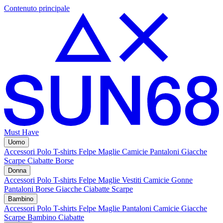
Contenuto principale
Must Have
Uomo
Accessori
Polo
T-shirts
Felpe
Maglie
Camicie
Pantaloni
Giacche
Scarpe
Ciabatte
Borse
Donna
Accessori
Polo
T-shirts
Felpe
Maglie
Vestiti
Camicie
Gonne
Pantaloni
Borse
Giacche
Ciabatte
Scarpe
Bambino
Accessori
Polo
T-shirts
Felpe
Maglie
Pantaloni
Camicie
Giacche
Scarpe Bambino
Ciabatte