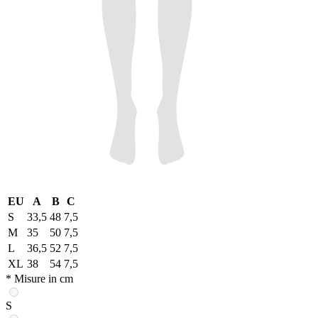
EU
A
B
C
S
33,5
48
7,5
M
35
50
7,5
L
36,5
52
7,5
XL
38
54
7,5
* Misure in cm
S