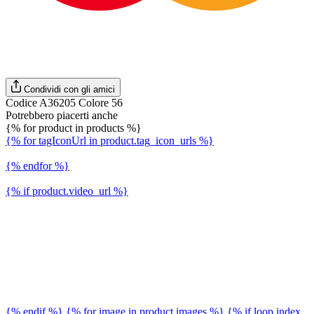
Condividi con gli amici
Codice A36205 Colore 56
Potrebbero piacerti anche
{% for product in products %}
{% for tagIconUrl in product.tag_icon_urls %}
{% endfor %}
{% if product.video_url %}
{% endif %} {% for image in product.images %} {% if loop.index