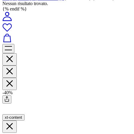
Nessun risultato trovato.
{% endif %}
-40%
xt-content