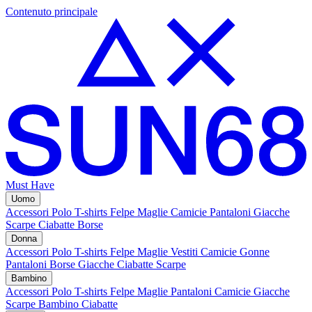
Contenuto principale
Must Have
Uomo
Accessori
Polo
T-shirts
Felpe
Maglie
Camicie
Pantaloni
Giacche
Scarpe
Ciabatte
Borse
Donna
Accessori
Polo
T-shirts
Felpe
Maglie
Vestiti
Camicie
Gonne
Pantaloni
Borse
Giacche
Ciabatte
Scarpe
Bambino
Accessori
Polo
T-shirts
Felpe
Maglie
Pantaloni
Camicie
Giacche
Scarpe Bambino
Ciabatte