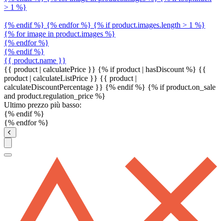
> 1 %}
{% endif %} {% endfor %} {% if product.images.length > 1 %}
{% for image in product.images %}
{% endfor %}
{% endif %}
{{ product.name }}
{{ product | calculatePrice }} {% if product | hasDiscount %}
{{
product | calculateListPrice }}
{{ product |
calculateDiscountPercentage }}
{% endif %}
{% if product.on_sale
and product.regulation_price %}
Ultimo prezzo più basso:
{% endif %}
{% endfor %}