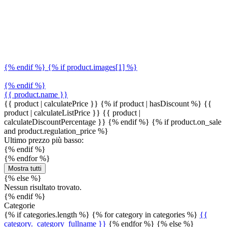
{% endif %} {% if product.images[1] %}
{% endif %}
{{ product.name }}
{{ product | calculatePrice }} {% if product | hasDiscount %}
{{
product | calculateListPrice }}
{{ product |
calculateDiscountPercentage }}
{% endif %}
{% if product.on_sale
and product.regulation_price %}
Ultimo prezzo più basso:
{% endif %}
{% endfor %}
Mostra tutti
{% else %}
Nessun risultato trovato.
{% endif %}
Categorie
{% if categories.length %} {% for category in categories %}
{{
category._category_fullname }}
{% endfor %} {% else %}