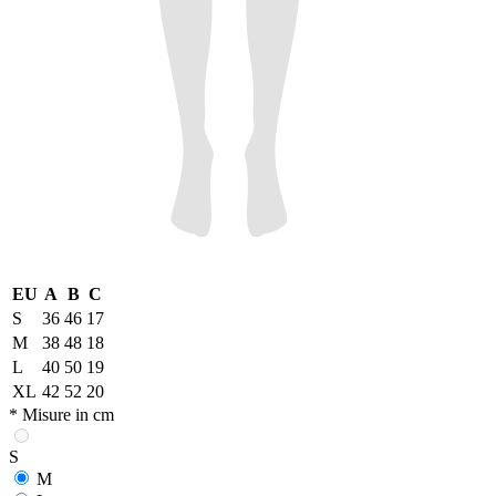
EU
A
B
C
S
36
46
17
M
38
48
18
L
40
50
19
XL
42
52
20
* Misure in cm
S
M