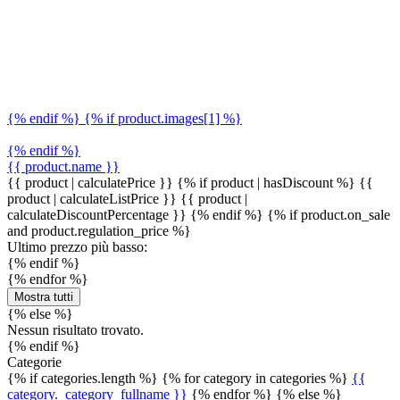
{% endif %} {% if product.images[1] %}
{% endif %}
{{ product.name }}
{{ product | calculatePrice }} {% if product | hasDiscount %}
{{
product | calculateListPrice }}
{{ product |
calculateDiscountPercentage }}
{% endif %}
{% if product.on_sale
and product.regulation_price %}
Ultimo prezzo più basso:
{% endif %}
{% endfor %}
Mostra tutti
{% else %}
Nessun risultato trovato.
{% endif %}
Categorie
{% if categories.length %} {% for category in categories %}
{{
category._category_fullname }}
{% endfor %} {% else %}