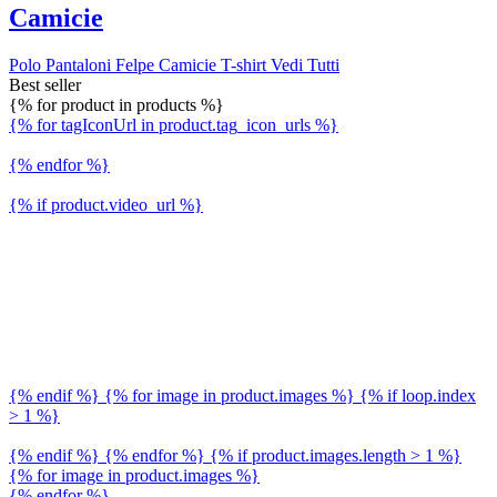
Camicie
Polo
Pantaloni
Felpe
Camicie
T-shirt
Vedi Tutti
Best seller
{% for product in products %}
{% for tagIconUrl in product.tag_icon_urls %}
{% endfor %}
{% if product.video_url %}
{% endif %} {% for image in product.images %} {% if loop.index
> 1 %}
{% endif %} {% endfor %} {% if product.images.length > 1 %}
{% for image in product.images %}
{% endfor %}