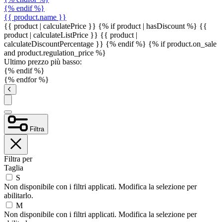
{% endif %}
{{ product.name }}
{{ product | calculatePrice }} {% if product | hasDiscount %}
{{
product | calculateListPrice }}
{{ product |
calculateDiscountPercentage }}
{% endif %}
{% if product.on_sale
and product.regulation_price %}
Ultimo prezzo più basso:
{% endif %}
{% endfor %}
Filtra
Filtra per
Taglia
S
Non disponibile con i filtri applicati. Modifica la selezione per
abilitarlo.
M
Non disponibile con i filtri applicati. Modifica la selezione per