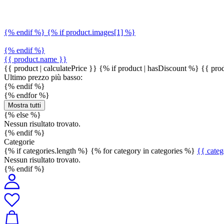
{% endif %} {% if product.images[1] %}
{% endif %}
{{ product.name }}
{{ product | calculatePrice }} {% if product | hasDiscount %}
{{ prod
Ultimo prezzo più basso:
{% endif %}
{% endfor %}
Mostra tutti
{% else %}
Nessun risultato trovato.
{% endif %}
Categorie
{% if categories.length %} {% for category in categories %}
{{ cate
Nessun risultato trovato.
{% endif %}