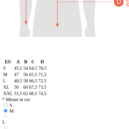
EU
A
B
C
D
S
45,5
54
64,5
70,5
M
47
56
65,5
71,5
L
48,5
58
66,5
72,5
XL
50
60
67,5
73,5
XXL
51,5
62
68,5
74,5
* Misure in cm
S
M
L