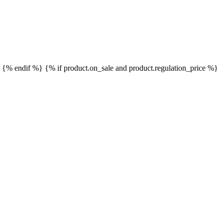
}
{% endif %}
{% if product.on_sale and product.regulation_price %}