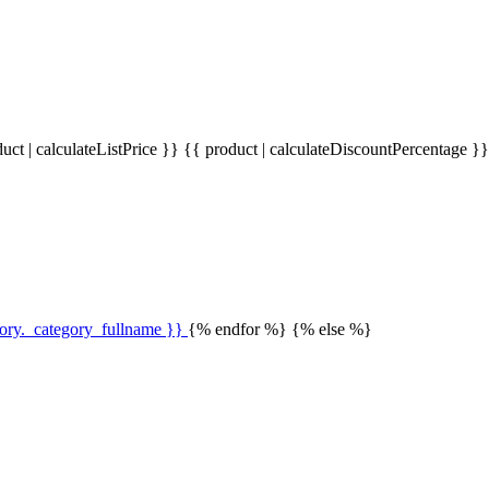
uct | calculateListPrice }}
{{ product | calculateDiscountPercentage }
gory._category_fullname }}
{% endfor %} {% else %}