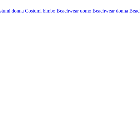
stumi donna
Costumi bimbo
Beachwear uomo
Beachwear donna
Beac