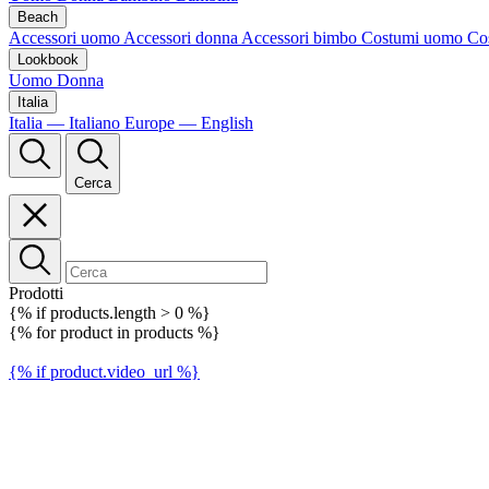
Beach
Accessori uomo
Accessori donna
Accessori bimbo
Costumi uomo
Co
Lookbook
Uomo
Donna
Italia
Italia — Italiano
Europe — English
Cerca
Prodotti
{% if products.length > 0 %}
{% for product in products %}
{% if product.video_url %}