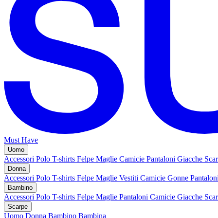
Must Have
Uomo
Accessori
Polo
T-shirts
Felpe
Maglie
Camicie
Pantaloni
Giacche
Sca
Donna
Accessori
Polo
T-shirts
Felpe
Maglie
Vestiti
Camicie
Gonne
Pantalon
Bambino
Accessori
Polo
T-shirts
Felpe
Maglie
Pantaloni
Camicie
Giacche
Sca
Scarpe
Uomo
Donna
Bambino
Bambina