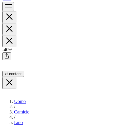
-40%
xt-content
Uomo
/
Camicie
/
Lino