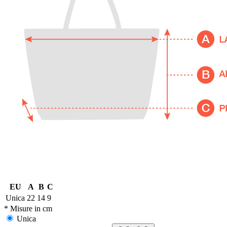
EU
A
B
C
Unica
22
14
9
* Misure in cm
Unica