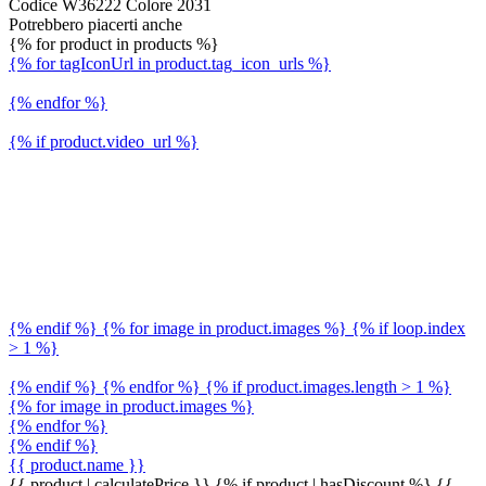
Codice W36222 Colore 2031
Potrebbero piacerti anche
{% for product in products %}
{% for tagIconUrl in product.tag_icon_urls %}
{% endfor %}
{% if product.video_url %}
{% endif %} {% for image in product.images %} {% if loop.index
> 1 %}
{% endif %} {% endfor %} {% if product.images.length > 1 %}
{% for image in product.images %}
{% endfor %}
{% endif %}
{{ product.name }}
{{ product | calculatePrice }} {% if product | hasDiscount %}
{{