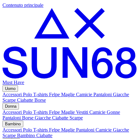
Contenuto principale
Must Have
Uomo
Accessori
Polo
T-shirts
Felpe
Maglie
Camicie
Pantaloni
Giacche
Scarpe
Ciabatte
Borse
Donna
Accessori
Polo
T-shirts
Felpe
Maglie
Vestiti
Camicie
Gonne
Pantaloni
Borse
Giacche
Ciabatte
Scarpe
Bambino
Accessori
Polo
T-shirts
Felpe
Maglie
Pantaloni
Camicie
Giacche
Scarpe Bambino
Ciabatte