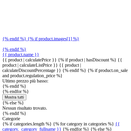
{% endif %} {% if product.images[1] %}
{% endif %}
{{ product.name }}
{{ product | calculatePrice }} {% if product | hasDiscount %}
{{
product | calculateListPrice }}
{{ product |
calculateDiscountPercentage }}
{% endif %}
{% if product.on_sale
and product.regulation_price %}
Ultimo prezzo più basso:
{% endif %}
{% endfor %}
Mostra tutti
{% else %}
Nessun risultato trovato.
{% endif %}
Categorie
{% if categories.length %} {% for category in categories %}
{{
category._category_fullname }}
{% endfor %} {% else %}