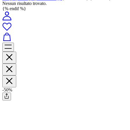
Nessun risultato trovato.
{% endif %}
-50%