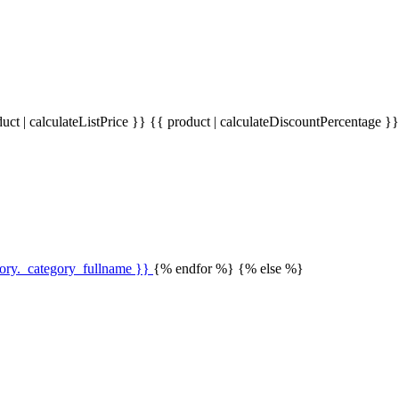
uct | calculateListPrice }}
{{ product | calculateDiscountPercentage }
gory._category_fullname }}
{% endfor %} {% else %}