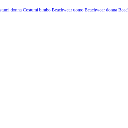
stumi donna
Costumi bimbo
Beachwear uomo
Beachwear donna
Beac