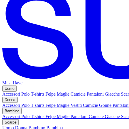
Must Have
Uomo
Accessori
Polo
T-shirts
Felpe
Maglie
Camicie
Pantaloni
Giacche
Sca
Donna
Accessori
Polo
T-shirts
Felpe
Maglie
Vestiti
Camicie
Gonne
Pantalon
Bambino
Accessori
Polo
T-shirts
Felpe
Maglie
Pantaloni
Camicie
Giacche
Sca
Scarpe
Uomo
Donna
Bambino
Bambina