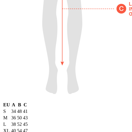
EU
A
B
C
S
34
48
41
M
36
50
43
L
38
52
45
XL
40
54
47