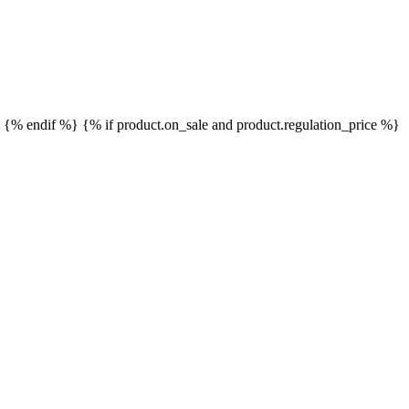
}
{% endif %}
{% if product.on_sale and product.regulation_price %}