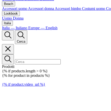
Beach
Accessori uomo
Accessori donna
Accessori bimbo
Costumi uomo
Co
Lookbook
Uomo
Donna
Italia
Italia — Italiano
Europe — English
Cerca
Prodotti
{% if products.length > 0 %}
{% for product in products %}
{% if product.video_url %}