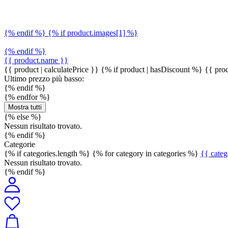
{% endif %} {% if product.images[1] %}
{% endif %}
{{ product.name }}
{{ product | calculatePrice }} {% if product | hasDiscount %}
{{ prod
Ultimo prezzo più basso:
{% endif %}
{% endfor %}
Mostra tutti
{% else %}
Nessun risultato trovato.
{% endif %}
Categorie
{% if categories.length %} {% for category in categories %}
{{ cate
Nessun risultato trovato.
{% endif %}