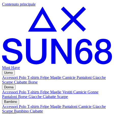
Contenuto principale
Must Have
Uomo
Accessori
Polo
T-shirts
Felpe
Maglie
Camicie
Pantaloni
Giacche
Scarpe
Ciabatte
Borse
Donna
Accessori
Polo
T-shirts
Felpe
Maglie
Vestiti
Camicie
Gonne
Pantaloni
Borse
Giacche
Ciabatte
Scarpe
Bambino
Accessori
Polo
T-shirts
Felpe
Maglie
Pantaloni
Camicie
Giacche
Scarpe Bambino
Ciabatte