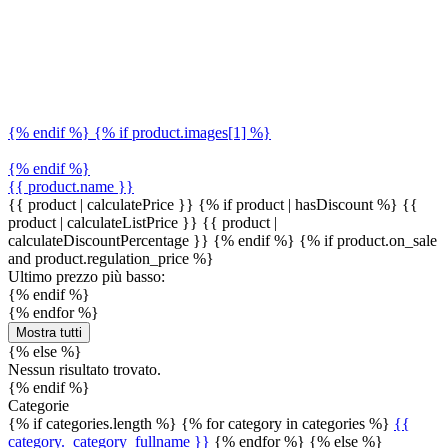
{% endif %} {% if product.images[1] %}
{% endif %}
{{ product.name }}
{{ product | calculatePrice }} {% if product | hasDiscount %}
{{
product | calculateListPrice }}
{{ product |
calculateDiscountPercentage }}
{% endif %}
{% if product.on_sale
and product.regulation_price %}
Ultimo prezzo più basso:
{% endif %}
{% endfor %}
Mostra tutti
{% else %}
Nessun risultato trovato.
{% endif %}
Categorie
{% if categories.length %} {% for category in categories %}
{{
category._category_fullname }}
{% endfor %} {% else %}