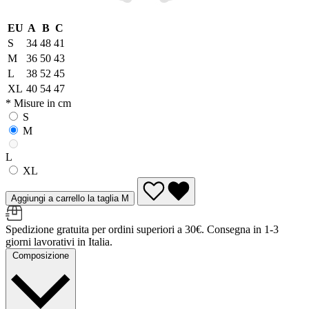
EU
A
B
C
S
34
48
41
M
36
50
43
L
38
52
45
XL
40
54
47
* Misure in cm
S
M
L
XL
Aggiungi a carrello la taglia M
Spedizione gratuita per ordini superiori a 30€. Consegna in 1-3
giorni lavorativi in Italia.
Composizione