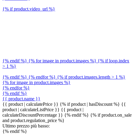
{% if product.video_url %}
{% endif %} {% for image in product.images %} {% if loop.index
> 1 %}
{% endif %} {% endfor %} {% if product.images.length > 1 %}
{% for image in product.images %}
{% endfor %}
{% endif %}
{{ product.name }}
{{ product | calculatePrice }} {% if product | hasDiscount %}
{{
product | calculateListPrice }}
{{ product |
calculateDiscountPercentage }}
{% endif %}
{% if product.on_sale
and product.regulation_price %}
Ultimo prezzo più basso:
{% endif %}