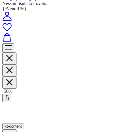
Nessun risultato trovato.
{% endif %}
-50%
xt-content