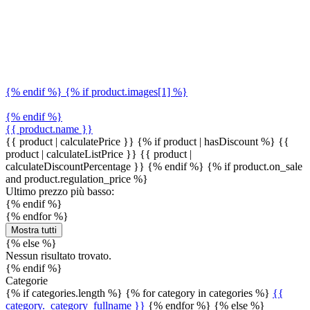
{% endif %} {% if product.images[1] %}
{% endif %}
{{ product.name }}
{{ product | calculatePrice }} {% if product | hasDiscount %}
{{
product | calculateListPrice }}
{{ product |
calculateDiscountPercentage }}
{% endif %}
{% if product.on_sale
and product.regulation_price %}
Ultimo prezzo più basso:
{% endif %}
{% endfor %}
Mostra tutti
{% else %}
Nessun risultato trovato.
{% endif %}
Categorie
{% if categories.length %} {% for category in categories %}
{{
category._category_fullname }}
{% endfor %} {% else %}