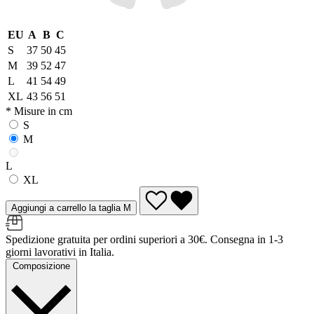
EU
A
B
C
S
37
50
45
M
39
52
47
L
41
54
49
XL
43
56
51
* Misure in cm
S
M
L
XL
Aggiungi a carrello la taglia M
Spedizione gratuita per ordini superiori a 30€. Consegna in 1-3
giorni lavorativi in Italia.
Composizione