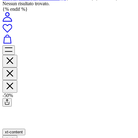
Nessun risultato trovato.
{% endif %}
-50%
xt-content