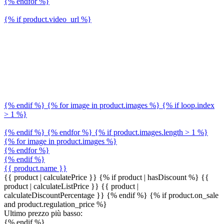
{% endfor %}
{% if product.video_url %}
{% endif %} {% for image in product.images %} {% if loop.index
> 1 %}
{% endif %} {% endfor %} {% if product.images.length > 1 %}
{% for image in product.images %}
{% endfor %}
{% endif %}
{{ product.name }}
{{ product | calculatePrice }} {% if product | hasDiscount %}
{{
product | calculateListPrice }}
{{ product |
calculateDiscountPercentage }}
{% endif %}
{% if product.on_sale
and product.regulation_price %}
Ultimo prezzo più basso:
{% endif %}