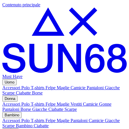
Contenuto principale
Must Have
Uomo
Accessori
Polo
T-shirts
Felpe
Maglie
Camicie
Pantaloni
Giacche
Scarpe
Ciabatte
Borse
Donna
Accessori
Polo
T-shirts
Felpe
Maglie
Vestiti
Camicie
Gonne
Pantaloni
Borse
Giacche
Ciabatte
Scarpe
Bambino
Accessori
Polo
T-shirts
Felpe
Maglie
Pantaloni
Camicie
Giacche
Scarpe Bambino
Ciabatte