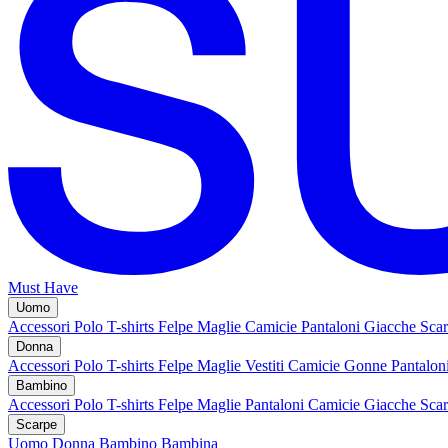
Must Have
Uomo
Accessori
Polo
T-shirts
Felpe
Maglie
Camicie
Pantaloni
Giacche
Sca
Donna
Accessori
Polo
T-shirts
Felpe
Maglie
Vestiti
Camicie
Gonne
Pantalon
Bambino
Accessori
Polo
T-shirts
Felpe
Maglie
Pantaloni
Camicie
Giacche
Sca
Scarpe
Uomo
Donna
Bambino
Bambina