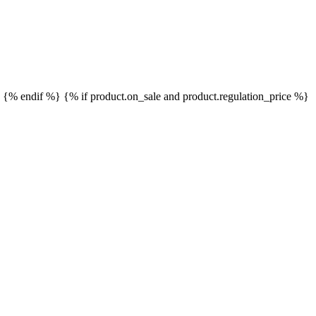
}
{% endif %}
{% if product.on_sale and product.regulation_price %}