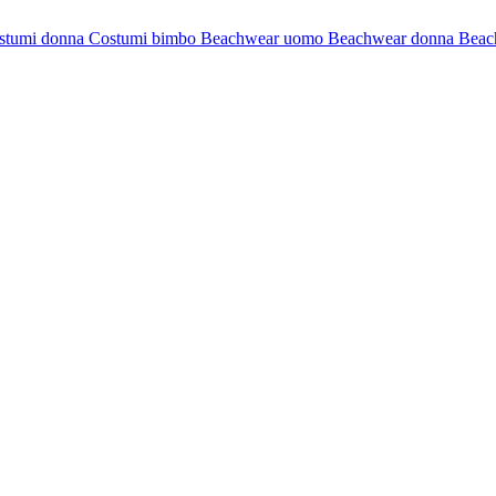
stumi donna
Costumi bimbo
Beachwear uomo
Beachwear donna
Beac