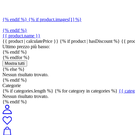
{% endif %} {% if product.images[1] %}
{% endif %}
{{ product.name }}
{{ product | calculatePrice }} {% if product | hasDiscount %}
{{ prod
Ultimo prezzo più basso:
{% endif %}
{% endfor %}
Mostra tutti
{% else %}
Nessun risultato trovato.
{% endif %}
Categorie
{% if categories.length %} {% for category in categories %}
{{ cate
Nessun risultato trovato.
{% endif %}