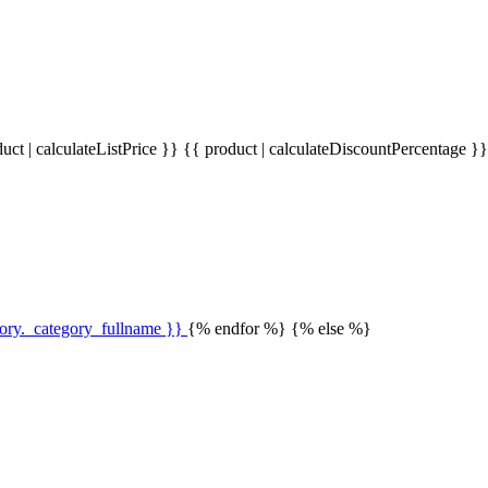
uct | calculateListPrice }}
{{ product | calculateDiscountPercentage }
gory._category_fullname }}
{% endfor %} {% else %}