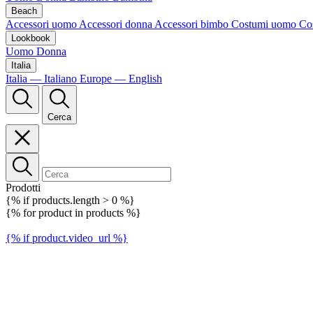
Beach
Accessori uomo
Accessori donna
Accessori bimbo
Costumi uomo
Co
Lookbook
Uomo
Donna
Italia
Italia — Italiano
Europe — English
Cerca
Prodotti
{% if products.length > 0 %}
{% for product in products %}
{% if product.video_url %}