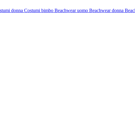
stumi donna
Costumi bimbo
Beachwear uomo
Beachwear donna
Beac