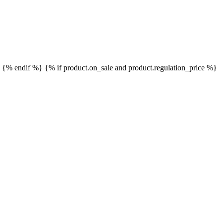
}
{% endif %}
{% if product.on_sale and product.regulation_price %}