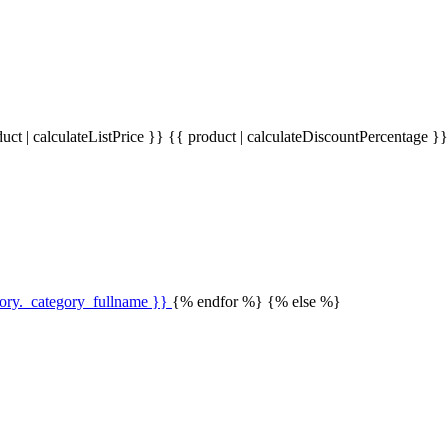
uct | calculateListPrice }}
{{ product | calculateDiscountPercentage }
gory._category_fullname }}
{% endfor %} {% else %}