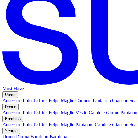
Must Have
Uomo
Accessori
Polo
T-shirts
Felpe
Maglie
Camicie
Pantaloni
Giacche
Sca
Donna
Accessori
Polo
T-shirts
Felpe
Maglie
Vestiti
Camicie
Gonne
Pantalon
Bambino
Accessori
Polo
T-shirts
Felpe
Maglie
Pantaloni
Camicie
Giacche
Sca
Scarpe
Uomo
Donna
Bambino
Bambina