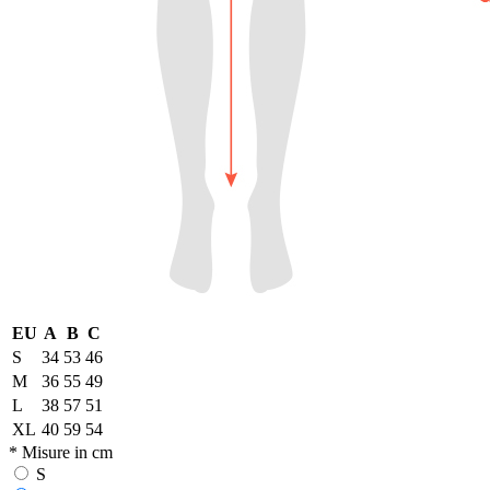
EU
A
B
C
S
34
53
46
M
36
55
49
L
38
57
51
XL
40
59
54
* Misure in cm
S