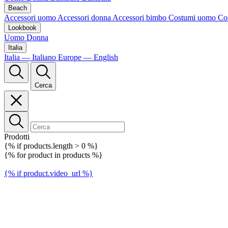
Beach
Accessori uomo
Accessori donna
Accessori bimbo
Costumi uomo
Co
Lookbook
Uomo
Donna
Italia
Italia — Italiano
Europe — English
Cerca
Prodotti
{% if products.length > 0 %}
{% for product in products %}
{% if product.video_url %}