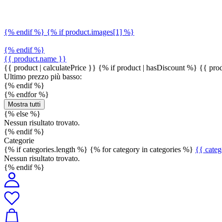
{% endif %} {% if product.images[1] %}
{% endif %}
{{ product.name }}
{{ product | calculatePrice }} {% if product | hasDiscount %}
{{ prod
Ultimo prezzo più basso:
{% endif %}
{% endfor %}
Mostra tutti
{% else %}
Nessun risultato trovato.
{% endif %}
Categorie
{% if categories.length %} {% for category in categories %}
{{ cate
Nessun risultato trovato.
{% endif %}