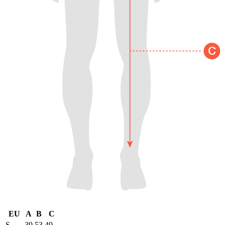
EU
A
B
C
S
39
53
49