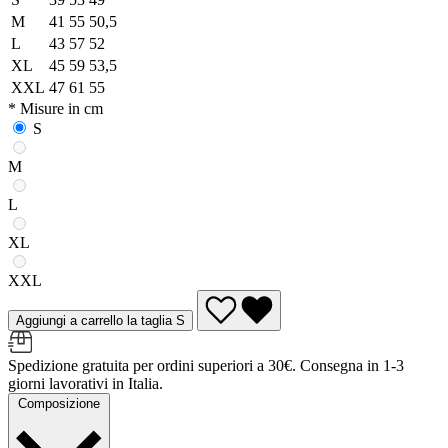
M
41
55
50,5
L
43
57
52
XL
45
59
53,5
XXL
47
61
55
* Misure in cm
S
M
L
XL
XXL
Aggiungi a carrello la taglia S
Spedizione gratuita per ordini superiori a 30€. Consegna in 1-3
giorni lavorativi in Italia.
Composizione