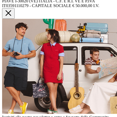
PIAVE I-30020 (VE) ITALIA - C.F. E R.I. VE E P.IVA
IT03591110279 - CAPITALE SOCIALE € 50.000,00 I.V.