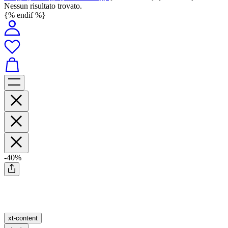
Nessun risultato trovato.
{% endif %}
-40%
xt-content