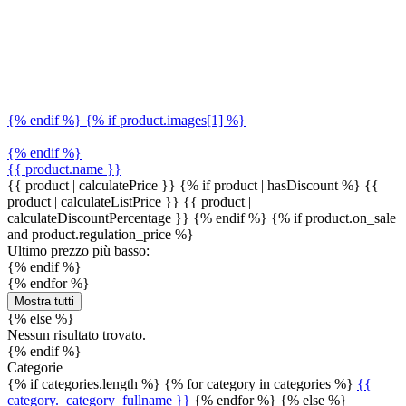
{% endif %} {% if product.images[1] %}
{% endif %}
{{ product.name }}
{{ product | calculatePrice }} {% if product | hasDiscount %}
{{
product | calculateListPrice }}
{{ product |
calculateDiscountPercentage }}
{% endif %}
{% if product.on_sale
and product.regulation_price %}
Ultimo prezzo più basso:
{% endif %}
{% endfor %}
Mostra tutti
{% else %}
Nessun risultato trovato.
{% endif %}
Categorie
{% if categories.length %} {% for category in categories %}
{{
category._category_fullname }}
{% endfor %} {% else %}