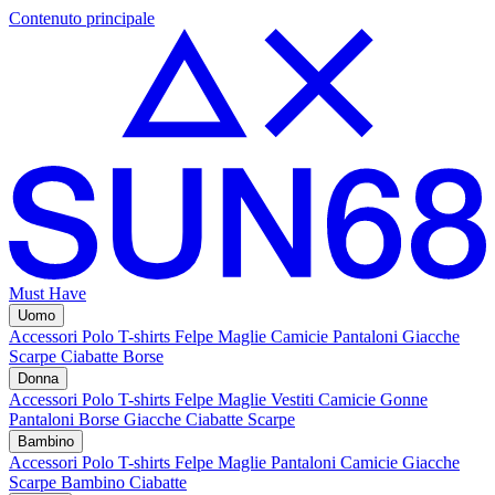
Contenuto principale
Must Have
Uomo
Accessori
Polo
T-shirts
Felpe
Maglie
Camicie
Pantaloni
Giacche
Scarpe
Ciabatte
Borse
Donna
Accessori
Polo
T-shirts
Felpe
Maglie
Vestiti
Camicie
Gonne
Pantaloni
Borse
Giacche
Ciabatte
Scarpe
Bambino
Accessori
Polo
T-shirts
Felpe
Maglie
Pantaloni
Camicie
Giacche
Scarpe Bambino
Ciabatte