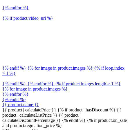
{% endfor %}
{% if product.video_url %}
{% endif %} {% for image in product.images %} {% if loop.index
> 1 %}
{% endif %} {% endfor %} {% if product.images.length > 1 %}
{% for image in product.images %}
{% endfor %}
{% endif %}
{{ product.name }}
{{ product | calculatePrice }} {% if product | hasDiscount %}
{{
product | calculateListPrice }}
{{ product |
calculateDiscountPercentage }}
{% endif %}
{% if product.on_sale
and product.regulation_price %}