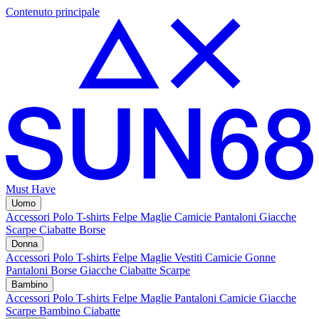
Contenuto principale
Must Have
Uomo
Accessori
Polo
T-shirts
Felpe
Maglie
Camicie
Pantaloni
Giacche
Scarpe
Ciabatte
Borse
Donna
Accessori
Polo
T-shirts
Felpe
Maglie
Vestiti
Camicie
Gonne
Pantaloni
Borse
Giacche
Ciabatte
Scarpe
Bambino
Accessori
Polo
T-shirts
Felpe
Maglie
Pantaloni
Camicie
Giacche
Scarpe Bambino
Ciabatte