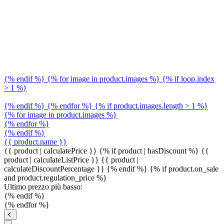
{% endif %} {% for image in product.images %} {% if loop.index
> 1 %}
{% endif %} {% endfor %} {% if product.images.length > 1 %}
{% for image in product.images %}
{% endfor %}
{% endif %}
{{ product.name }}
{{ product | calculatePrice }} {% if product | hasDiscount %}
{{
product | calculateListPrice }}
{{ product |
calculateDiscountPercentage }}
{% endif %}
{% if product.on_sale
and product.regulation_price %}
Ultimo prezzo più basso:
{% endif %}
{% endfor %}