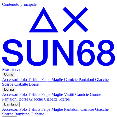
Contenuto principale
Must Have
Uomo
Accessori
Polo
T-shirts
Felpe
Maglie
Camicie
Pantaloni
Giacche
Scarpe
Ciabatte
Borse
Donna
Accessori
Polo
T-shirts
Felpe
Maglie
Vestiti
Camicie
Gonne
Pantaloni
Borse
Giacche
Ciabatte
Scarpe
Bambino
Accessori
Polo
T-shirts
Felpe
Maglie
Pantaloni
Camicie
Giacche
Scarpe Bambino
Ciabatte