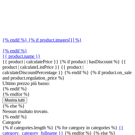
{% endif %} {% if product.images[1] %}
{% endif %}
{{ product.name }}
{{ product | calculatePrice }} {% if product | hasDiscount %}
{{
product | calculateListPrice }}
{{ product |
calculateDiscountPercentage }}
{% endif %}
{% if product.on_sale
and product.regulation_price %}
Ultimo prezzo più basso:
{% endif %}
{% endfor %}
Mostra tutti
{% else %}
Nessun risultato trovato.
{% endif %}
Categorie
{% if categories.length %} {% for category in categories %}
{{
category._category_fullname }}
{% endfor %} {% else %}