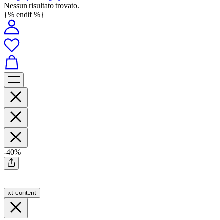
Nessun risultato trovato.
{% endif %}
-40%
xt-content