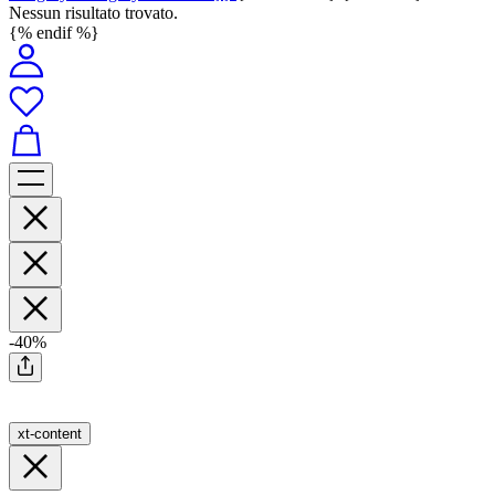
Nessun risultato trovato.
{% endif %}
-40%
xt-content