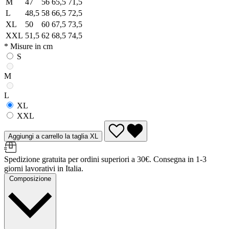
M
47
56
65,5
71,5
L
48,5
58
66,5
72,5
XL
50
60
67,5
73,5
XXL
51,5
62
68,5
74,5
* Misure in cm
S
M
L
XL
XXL
Aggiungi a carrello la taglia XL
Spedizione gratuita per ordini superiori a 30€. Consegna in 1-3
giorni lavorativi in Italia.
Composizione