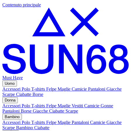
Contenuto principale
Must Have
Uomo
Accessori
Polo
T-shirts
Felpe
Maglie
Camicie
Pantaloni
Giacche
Scarpe
Ciabatte
Borse
Donna
Accessori
Polo
T-shirts
Felpe
Maglie
Vestiti
Camicie
Gonne
Pantaloni
Borse
Giacche
Ciabatte
Scarpe
Bambino
Accessori
Polo
T-shirts
Felpe
Maglie
Pantaloni
Camicie
Giacche
Scarpe Bambino
Ciabatte