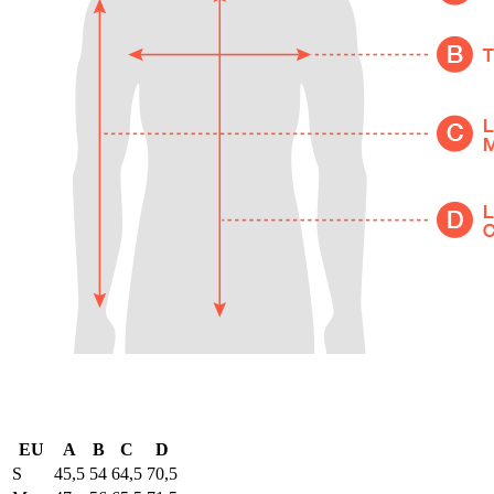
EU
A
B
C
D
S
45,5
54
64,5
70,5