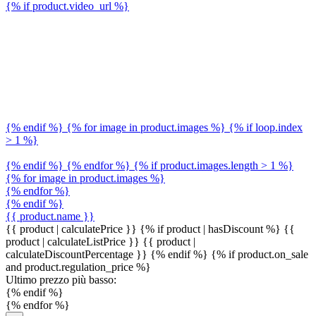
{% if product.video_url %}
{% endif %} {% for image in product.images %} {% if loop.index
> 1 %}
{% endif %} {% endfor %} {% if product.images.length > 1 %}
{% for image in product.images %}
{% endfor %}
{% endif %}
{{ product.name }}
{{ product | calculatePrice }} {% if product | hasDiscount %}
{{
product | calculateListPrice }}
{{ product |
calculateDiscountPercentage }}
{% endif %}
{% if product.on_sale
and product.regulation_price %}
Ultimo prezzo più basso:
{% endif %}
{% endfor %}