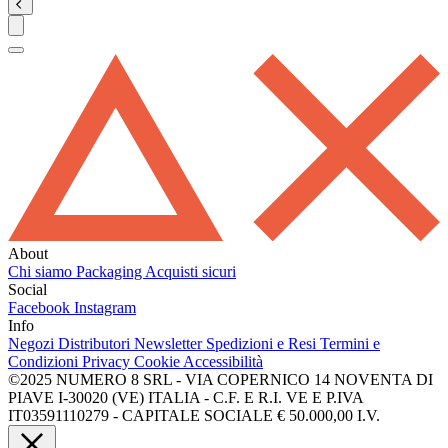
About
Chi siamo
Packaging
Acquisti sicuri
Social
Facebook
Instagram
Info
Negozi
Distributori
Newsletter
Spedizioni e Resi
Termini e
Condizioni
Privacy
Cookie
Accessibilità
©2025 NUMERO 8 SRL - VIA COPERNICO 14 NOVENTA DI
PIAVE I-30020 (VE) ITALIA - C.F. E R.I. VE E P.IVA
IT03591110279 - CAPITALE SOCIALE € 50.000,00 I.V.