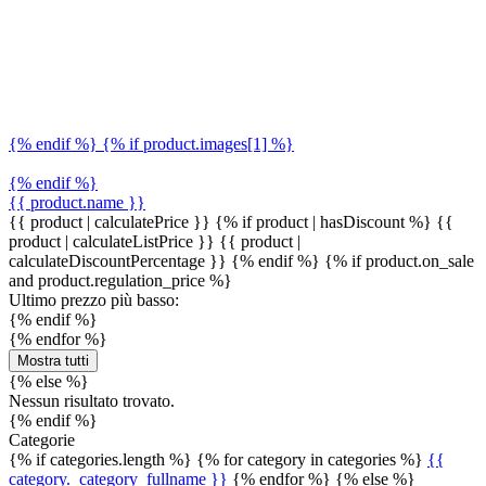
{% endif %} {% if product.images[1] %}
{% endif %}
{{ product.name }}
{{ product | calculatePrice }} {% if product | hasDiscount %}
{{
product | calculateListPrice }}
{{ product |
calculateDiscountPercentage }}
{% endif %}
{% if product.on_sale
and product.regulation_price %}
Ultimo prezzo più basso:
{% endif %}
{% endfor %}
Mostra tutti
{% else %}
Nessun risultato trovato.
{% endif %}
Categorie
{% if categories.length %} {% for category in categories %}
{{
category._category_fullname }}
{% endfor %} {% else %}