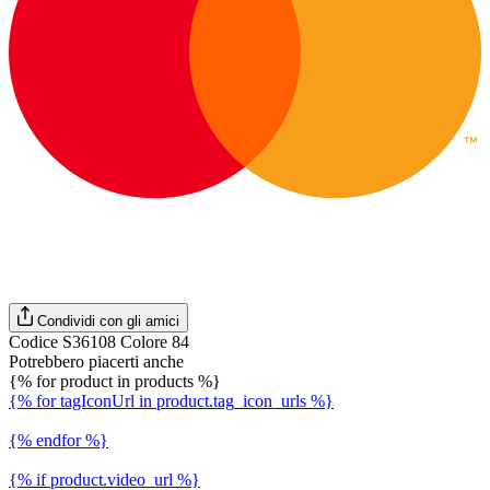
Condividi con gli amici
Codice S36108 Colore 84
Potrebbero piacerti anche
{% for product in products %}
{% for tagIconUrl in product.tag_icon_urls %}
{% endfor %}
{% if product.video_url %}