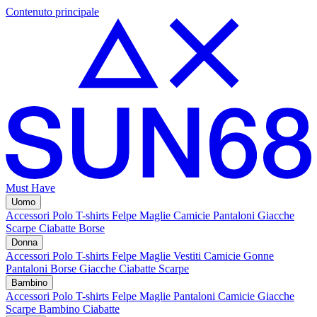
Contenuto principale
Must Have
Uomo
Accessori
Polo
T-shirts
Felpe
Maglie
Camicie
Pantaloni
Giacche
Scarpe
Ciabatte
Borse
Donna
Accessori
Polo
T-shirts
Felpe
Maglie
Vestiti
Camicie
Gonne
Pantaloni
Borse
Giacche
Ciabatte
Scarpe
Bambino
Accessori
Polo
T-shirts
Felpe
Maglie
Pantaloni
Camicie
Giacche
Scarpe Bambino
Ciabatte