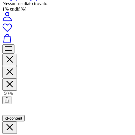
Nessun risultato trovato.
{% endif %}
-50%
xt-content