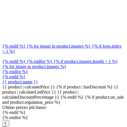
{% endif %} {% for image in product.images %} {% if loop.index
> 1 %}
{% endif %} {% endfor %} {% if product.images.length > 1 %}
{% for image in product.images %}
{% endfor %}
{% endif %}
{{ product.name }}
{{ product | calculatePrice }} {% if product | hasDiscount %}
{{
product | calculateListPrice }}
{{ product |
calculateDiscountPercentage }}
{% endif %}
{% if product.on_sale
and product.regulation_price %}
Ultimo prezzo più basso:
{% endif %}
{% endfor %}