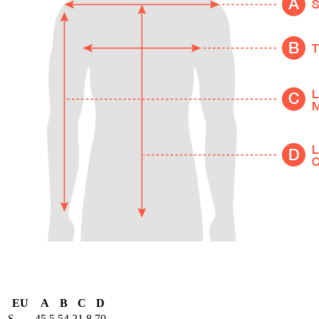
EU
A
B
C
D
S
45,5
54
21,8
70