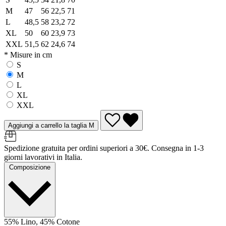
M
47
56
22,5
71
L
48,5
58
23,2
72
XL
50
60
23,9
73
XXL
51,5
62
24,6
74
* Misure in cm
S
M
L
XL
XXL
Aggiungi a carrello la taglia M
Spedizione gratuita per ordini superiori a 30€. Consegna in 1-3
giorni lavorativi in Italia.
Composizione
55% Lino, 45% Cotone