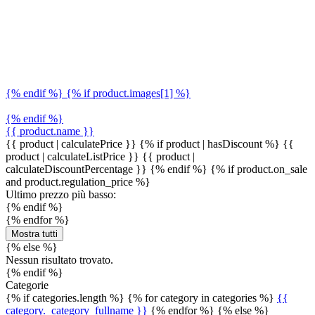
{% endif %} {% if product.images[1] %}
{% endif %}
{{ product.name }}
{{ product | calculatePrice }} {% if product | hasDiscount %}
{{
product | calculateListPrice }}
{{ product |
calculateDiscountPercentage }}
{% endif %}
{% if product.on_sale
and product.regulation_price %}
Ultimo prezzo più basso:
{% endif %}
{% endfor %}
Mostra tutti
{% else %}
Nessun risultato trovato.
{% endif %}
Categorie
{% if categories.length %} {% for category in categories %}
{{
category._category_fullname }}
{% endfor %} {% else %}