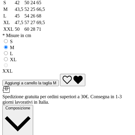
S
42
50
24
65
M
43,5
52
25
66,5
L
45
54
26
68
XL
47,5
57
27
69,5
XXL
50
60
28
71
* Misure in cm
S
M
L
XL
XXL
Aggiungi a carrello la taglia M
Spedizione gratuita per ordini superiori a 30€. Consegna in 1-3
giorni lavorativi in Italia.
Composizione