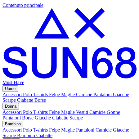
Contenuto principale
Must Have
Uomo
Accessori
Polo
T-shirts
Felpe
Maglie
Camicie
Pantaloni
Giacche
Scarpe
Ciabatte
Borse
Donna
Accessori
Polo
T-shirts
Felpe
Maglie
Vestiti
Camicie
Gonne
Pantaloni
Borse
Giacche
Ciabatte
Scarpe
Bambino
Accessori
Polo
T-shirts
Felpe
Maglie
Pantaloni
Camicie
Giacche
Scarpe Bambino
Ciabatte