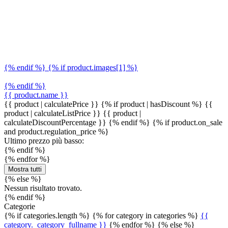
{% endif %} {% if product.images[1] %}
{% endif %}
{{ product.name }}
{{ product | calculatePrice }} {% if product | hasDiscount %}
{{
product | calculateListPrice }}
{{ product |
calculateDiscountPercentage }}
{% endif %}
{% if product.on_sale
and product.regulation_price %}
Ultimo prezzo più basso:
{% endif %}
{% endfor %}
Mostra tutti
{% else %}
Nessun risultato trovato.
{% endif %}
Categorie
{% if categories.length %} {% for category in categories %}
{{
category._category_fullname }}
{% endfor %} {% else %}