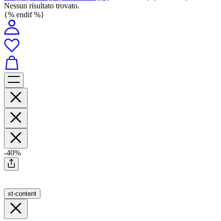
Nessun risultato trovato.
{% endif %}
-40%
xt-content