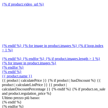
{% if product.video_url %}
{% endif %} {% for image in product.images %} {% if loop.index
> 1 %}
{% endif %} {% endfor %} {% if product.images.length > 1 %}
{% for image in product.images %}
{% endfor %}
{% endif %}
{{ product.name }}
{{ product | calculatePrice }} {% if product | hasDiscount %}
{{
product | calculateListPrice }}
{{ product |
calculateDiscountPercentage }}
{% endif %}
{% if product.on_sale
and product.regulation_price %}
Ultimo prezzo più basso:
{% endif %}
{% endfor %}