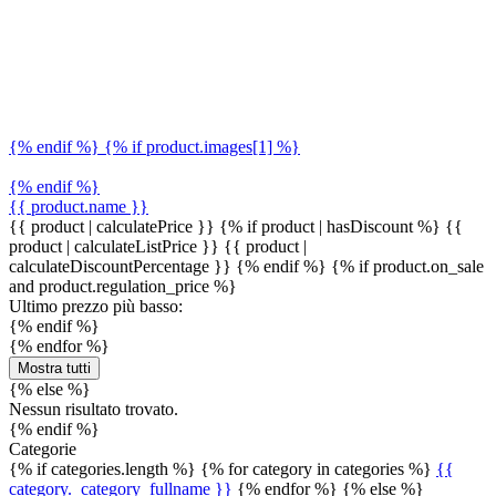
{% endif %} {% if product.images[1] %}
{% endif %}
{{ product.name }}
{{ product | calculatePrice }} {% if product | hasDiscount %}
{{
product | calculateListPrice }}
{{ product |
calculateDiscountPercentage }}
{% endif %}
{% if product.on_sale
and product.regulation_price %}
Ultimo prezzo più basso:
{% endif %}
{% endfor %}
Mostra tutti
{% else %}
Nessun risultato trovato.
{% endif %}
Categorie
{% if categories.length %} {% for category in categories %}
{{
category._category_fullname }}
{% endfor %} {% else %}