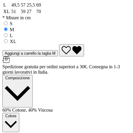
L
49,5
57
25,5
69
XL
51
59
27
70
* Misure in cm
S
M
L
XL
Aggiungi a carrello la taglia M
Spedizione gratuita per ordini superiori a 30€. Consegna in 1-3
giorni lavorativi in Italia.
Composizione
60% Cotone, 40% Viscosa
Colore