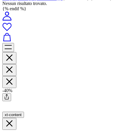
Nessun risultato trovato.
{% endif %}
-40%
xt-content