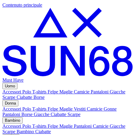
Contenuto principale
Must Have
Uomo
Accessori
Polo
T-shirts
Felpe
Maglie
Camicie
Pantaloni
Giacche
Scarpe
Ciabatte
Borse
Donna
Accessori
Polo
T-shirts
Felpe
Maglie
Vestiti
Camicie
Gonne
Pantaloni
Borse
Giacche
Ciabatte
Scarpe
Bambino
Accessori
Polo
T-shirts
Felpe
Maglie
Pantaloni
Camicie
Giacche
Scarpe Bambino
Ciabatte