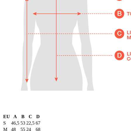
EU
A
B
C
D
S
46,5
53
22,5
67
M
48
55
24
68