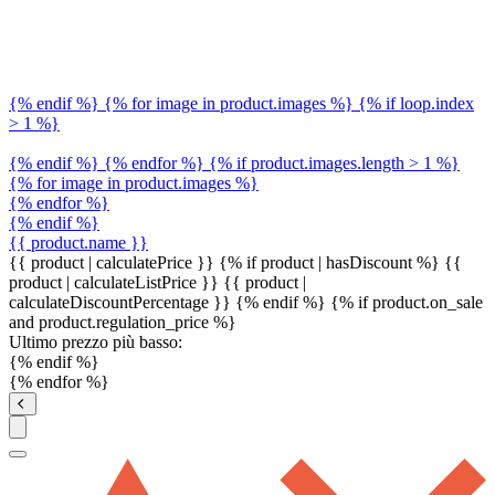
{% endif %} {% for image in product.images %} {% if loop.index
> 1 %}
{% endif %} {% endfor %} {% if product.images.length > 1 %}
{% for image in product.images %}
{% endfor %}
{% endif %}
{{ product.name }}
{{ product | calculatePrice }} {% if product | hasDiscount %}
{{
product | calculateListPrice }}
{{ product |
calculateDiscountPercentage }}
{% endif %}
{% if product.on_sale
and product.regulation_price %}
Ultimo prezzo più basso:
{% endif %}
{% endfor %}