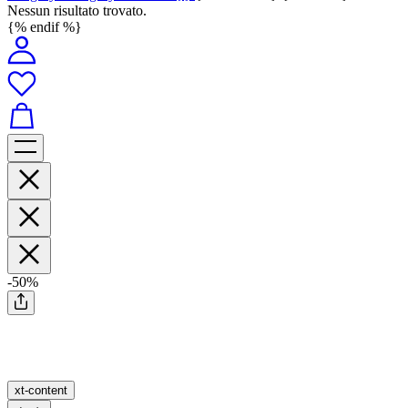
Nessun risultato trovato.
{% endif %}
-50%
xt-content