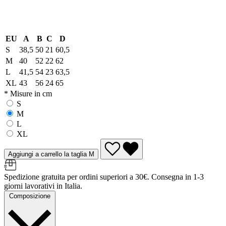
EU
A
B
C
D
S
38,5
50
21
60,5
M
40
52
22
62
L
41,5
54
23
63,5
XL
43
56
24
65
* Misure in cm
S
M
L
XL
Aggiungi a carrello la taglia M
Spedizione gratuita per ordini superiori a 30€. Consegna in 1-3
giorni lavorativi in Italia.
Composizione