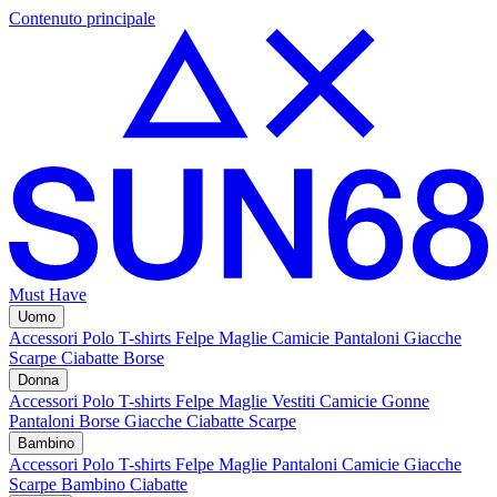
Contenuto principale
Must Have
Uomo
Accessori
Polo
T-shirts
Felpe
Maglie
Camicie
Pantaloni
Giacche
Scarpe
Ciabatte
Borse
Donna
Accessori
Polo
T-shirts
Felpe
Maglie
Vestiti
Camicie
Gonne
Pantaloni
Borse
Giacche
Ciabatte
Scarpe
Bambino
Accessori
Polo
T-shirts
Felpe
Maglie
Pantaloni
Camicie
Giacche
Scarpe Bambino
Ciabatte