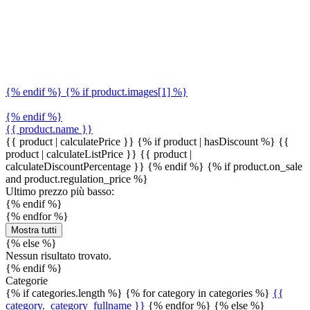
{% endif %} {% if product.images[1] %}
{% endif %}
{{ product.name }}
{{ product | calculatePrice }} {% if product | hasDiscount %}
{{
product | calculateListPrice }}
{{ product |
calculateDiscountPercentage }}
{% endif %}
{% if product.on_sale
and product.regulation_price %}
Ultimo prezzo più basso:
{% endif %}
{% endfor %}
Mostra tutti
{% else %}
Nessun risultato trovato.
{% endif %}
Categorie
{% if categories.length %} {% for category in categories %}
{{
category._category_fullname }}
{% endfor %} {% else %}