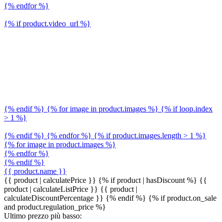
{% endfor %}
{% if product.video_url %}
{% endif %} {% for image in product.images %} {% if loop.index
> 1 %}
{% endif %} {% endfor %} {% if product.images.length > 1 %}
{% for image in product.images %}
{% endfor %}
{% endif %}
{{ product.name }}
{{ product | calculatePrice }} {% if product | hasDiscount %}
{{
product | calculateListPrice }}
{{ product |
calculateDiscountPercentage }}
{% endif %}
{% if product.on_sale
and product.regulation_price %}
Ultimo prezzo più basso: