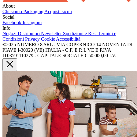
About
Chi siamo
Packaging
Acquisti sicuri
Social
Facebook
Instagram
Info
Negozi
Distributori
Newsletter
Spedizioni e Resi
Termini e
Condizioni
Privacy
Cookie
Accessibilità
©2025 NUMERO 8 SRL - VIA COPERNICO 14 NOVENTA DI
PIAVE I-30020 (VE) ITALIA - C.F. E R.I. VE E P.IVA
IT03591110279 - CAPITALE SOCIALE € 50.000,00 I.V.