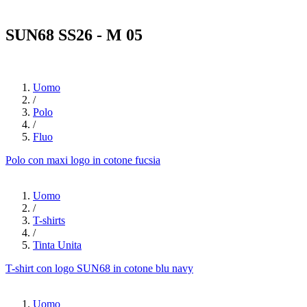
SUN68 SS26 - M 05
Uomo
/
Polo
/
Fluo
Polo con maxi logo in cotone fucsia
Uomo
/
T-shirts
/
Tinta Unita
T-shirt con logo SUN68 in cotone blu navy
Uomo