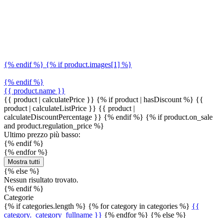
{% endif %} {% if product.images[1] %}
{% endif %}
{{ product.name }}
{{ product | calculatePrice }} {% if product | hasDiscount %}
{{
product | calculateListPrice }}
{{ product |
calculateDiscountPercentage }}
{% endif %}
{% if product.on_sale
and product.regulation_price %}
Ultimo prezzo più basso:
{% endif %}
{% endfor %}
Mostra tutti
{% else %}
Nessun risultato trovato.
{% endif %}
Categorie
{% if categories.length %} {% for category in categories %}
{{
category._category_fullname }}
{% endfor %} {% else %}