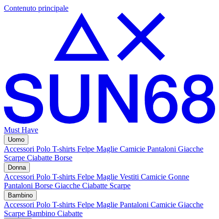
Contenuto principale
Must Have
Uomo
Accessori
Polo
T-shirts
Felpe
Maglie
Camicie
Pantaloni
Giacche
Scarpe
Ciabatte
Borse
Donna
Accessori
Polo
T-shirts
Felpe
Maglie
Vestiti
Camicie
Gonne
Pantaloni
Borse
Giacche
Ciabatte
Scarpe
Bambino
Accessori
Polo
T-shirts
Felpe
Maglie
Pantaloni
Camicie
Giacche
Scarpe Bambino
Ciabatte