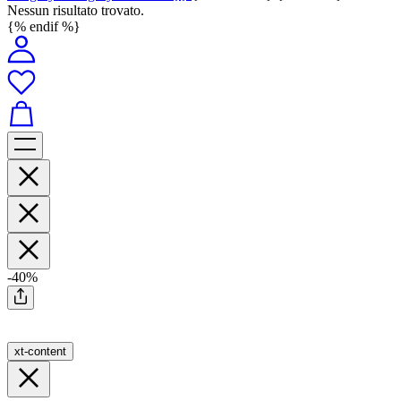
Nessun risultato trovato.
{% endif %}
-40%
xt-content