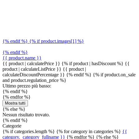
{% endif %} {% if product.images[1] %}
{% endif %}
{{ product.name }}
{{ product | calculatePrice }} {% if product | hasDiscount %}
{{
product | calculateListPrice }}
{{ product |
calculateDiscountPercentage }}
{% endif %}
{% if product.on_sale
and product.regulation_price %}
Ultimo prezzo più basso:
{% endif %}
{% endfor %}
Mostra tutti
{% else %}
Nessun risultato trovato.
{% endif %}
Categorie
{% if categories.length %} {% for category in categories %}
{{
category._category_fullname }}
{% endfor %} {% else %}