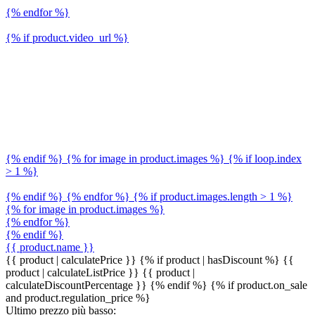
{% endfor %}
{% if product.video_url %}
{% endif %} {% for image in product.images %} {% if loop.index
> 1 %}
{% endif %} {% endfor %} {% if product.images.length > 1 %}
{% for image in product.images %}
{% endfor %}
{% endif %}
{{ product.name }}
{{ product | calculatePrice }} {% if product | hasDiscount %}
{{
product | calculateListPrice }}
{{ product |
calculateDiscountPercentage }}
{% endif %}
{% if product.on_sale
and product.regulation_price %}
Ultimo prezzo più basso: