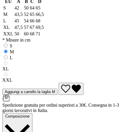
EU
A
B
C
D
S
42
50
64
65
M
43,5
52
65
66,5
L
45
54
66
68
XL
47,5
57
67
69,5
XXL
50
60
68
71
* Misure in cm
S
M
L
XL
XXL
Aggiungi a carrello la taglia M
Spedizione gratuita per ordini superiori a 30€. Consegna in 1-3
giorni lavorativi in Italia.
Composizione