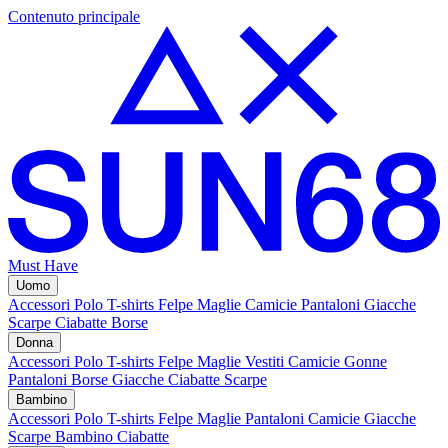
Contenuto principale
Must Have
Uomo
Accessori
Polo
T-shirts
Felpe
Maglie
Camicie
Pantaloni
Giacche
Scarpe
Ciabatte
Borse
Donna
Accessori
Polo
T-shirts
Felpe
Maglie
Vestiti
Camicie
Gonne
Pantaloni
Borse
Giacche
Ciabatte
Scarpe
Bambino
Accessori
Polo
T-shirts
Felpe
Maglie
Pantaloni
Camicie
Giacche
Scarpe Bambino
Ciabatte