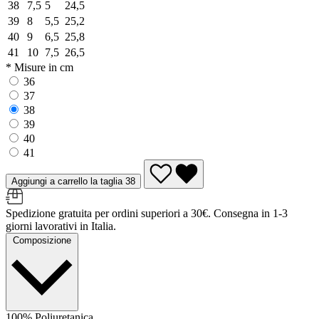
38
7,5
5
24,5
39
8
5,5
25,2
40
9
6,5
25,8
41
10
7,5
26,5
* Misure in cm
36
37
38
39
40
41
Aggiungi a carrello la taglia 38
Spedizione gratuita per ordini superiori a 30€. Consegna in 1-3
giorni lavorativi in Italia.
Composizione
100% Poliuretanica