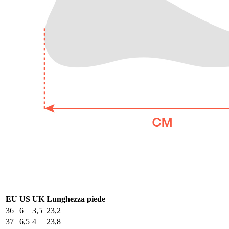
EU
US
UK
Lunghezza piede
36
6
3,5
23,2
37
6,5
4
23,8