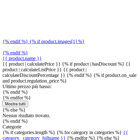
{% endif %} {% if product.images[1] %}
{% endif %}
{{ product.name }}
{{ product | calculatePrice }} {% if product | hasDiscount %}
{{
product | calculateListPrice }}
{{ product |
calculateDiscountPercentage }}
{% endif %}
{% if product.on_sale
and product.regulation_price %}
Ultimo prezzo più basso:
{% endif %}
{% endfor %}
Mostra tutti
{% else %}
Nessun risultato trovato.
{% endif %}
Categorie
{% if categories.length %} {% for category in categories %}
{{
category._category_fullname }}
{% endfor %} {% else %}