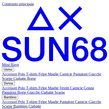
Contenuto principale
Must Have
Uomo
Accessori
Polo
T-shirts
Felpe
Maglie
Camicie
Pantaloni
Giacche
Scarpe
Ciabatte
Borse
Donna
Accessori
Polo
T-shirts
Felpe
Maglie
Vestiti
Camicie
Gonne
Pantaloni
Borse
Giacche
Ciabatte
Scarpe
Bambino
Accessori
Polo
T-shirts
Felpe
Maglie
Pantaloni
Camicie
Giacche
Scarpe Bambino
Ciabatte