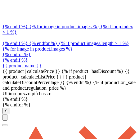
{% endif %} {% for image in product.images %} {% if loop.index
> 1 %}
{% endif %} {% endfor %} {% if product.images.length > 1 %}
{% for image in product.images %}
{% endfor %}
{% endif %}
{{ product.name }}
{{ product | calculatePrice }} {% if product | hasDiscount %}
{{
product | calculateListPrice }}
{{ product |
calculateDiscountPercentage }}
{% endif %}
{% if product.on_sale
and product.regulation_price %}
Ultimo prezzo più basso:
{% endif %}
{% endfor %}