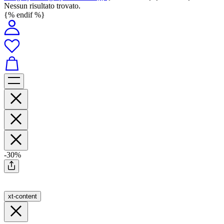
Nessun risultato trovato.
{% endif %}
-30%
xt-content