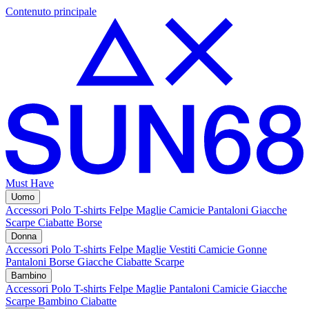
Contenuto principale
Must Have
Uomo
Accessori
Polo
T-shirts
Felpe
Maglie
Camicie
Pantaloni
Giacche
Scarpe
Ciabatte
Borse
Donna
Accessori
Polo
T-shirts
Felpe
Maglie
Vestiti
Camicie
Gonne
Pantaloni
Borse
Giacche
Ciabatte
Scarpe
Bambino
Accessori
Polo
T-shirts
Felpe
Maglie
Pantaloni
Camicie
Giacche
Scarpe Bambino
Ciabatte