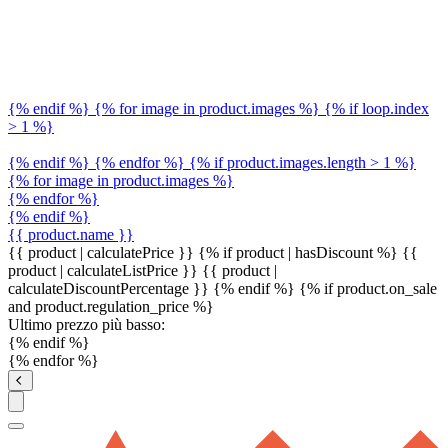
{% endif %} {% for image in product.images %} {% if loop.index
> 1 %}
{% endif %} {% endfor %} {% if product.images.length > 1 %}
{% for image in product.images %}
{% endfor %}
{% endif %}
{{ product.name }}
{{ product | calculatePrice }} {% if product | hasDiscount %}
{{
product | calculateListPrice }}
{{ product |
calculateDiscountPercentage }}
{% endif %}
{% if product.on_sale
and product.regulation_price %}
Ultimo prezzo più basso:
{% endif %}
{% endfor %}