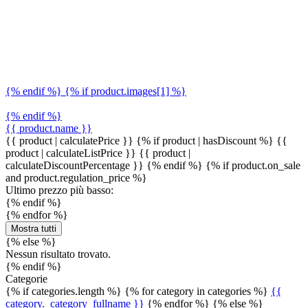
{% endif %} {% if product.images[1] %}
{% endif %}
{{ product.name }}
{{ product | calculatePrice }} {% if product | hasDiscount %}
{{
product | calculateListPrice }}
{{ product |
calculateDiscountPercentage }}
{% endif %}
{% if product.on_sale
and product.regulation_price %}
Ultimo prezzo più basso:
{% endif %}
{% endfor %}
Mostra tutti
{% else %}
Nessun risultato trovato.
{% endif %}
Categorie
{% if categories.length %} {% for category in categories %}
{{
category._category_fullname }}
{% endfor %} {% else %}