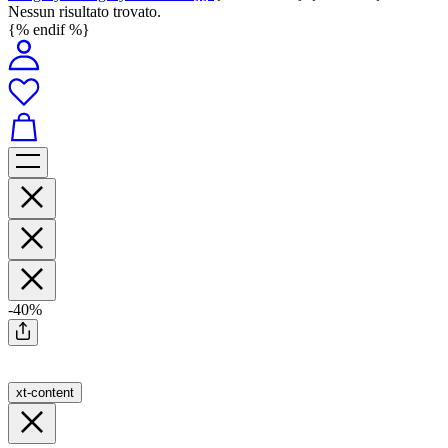
Nessun risultato trovato.
{% endif %}
-40%
xt-content