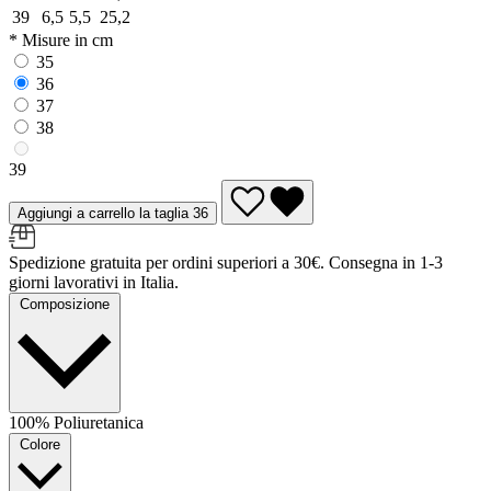
39
6,5
5,5
25,2
* Misure in cm
35
36
37
38
39
Aggiungi a carrello la taglia 36
Spedizione gratuita per ordini superiori a 30€. Consegna in 1-3
giorni lavorativi in Italia.
Composizione
100% Poliuretanica
Colore