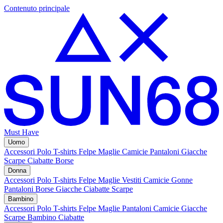
Contenuto principale
Must Have
Uomo
Accessori
Polo
T-shirts
Felpe
Maglie
Camicie
Pantaloni
Giacche
Scarpe
Ciabatte
Borse
Donna
Accessori
Polo
T-shirts
Felpe
Maglie
Vestiti
Camicie
Gonne
Pantaloni
Borse
Giacche
Ciabatte
Scarpe
Bambino
Accessori
Polo
T-shirts
Felpe
Maglie
Pantaloni
Camicie
Giacche
Scarpe Bambino
Ciabatte