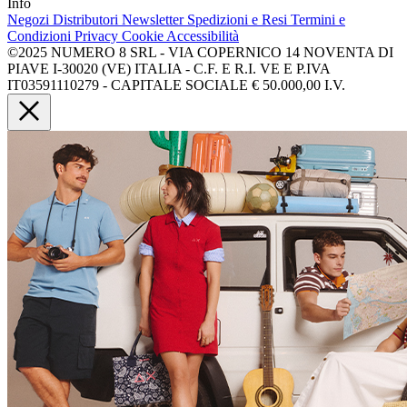
Info
Negozi
Distributori
Newsletter
Spedizioni e Resi
Termini e
Condizioni
Privacy
Cookie
Accessibilità
©2025 NUMERO 8 SRL - VIA COPERNICO 14 NOVENTA DI
PIAVE I-30020 (VE) ITALIA - C.F. E R.I. VE E P.IVA
IT03591110279 - CAPITALE SOCIALE € 50.000,00 I.V.