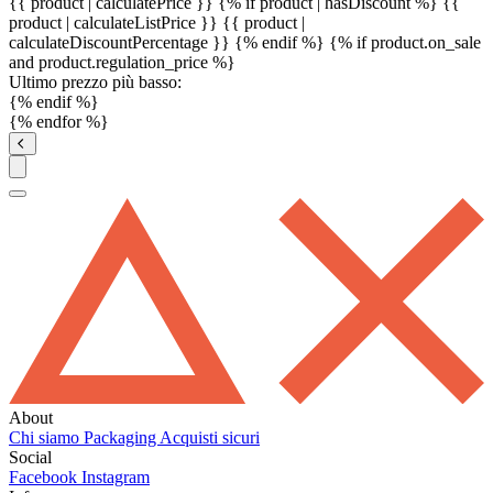
{{ product | calculatePrice }} {% if product | hasDiscount %}
{{
product | calculateListPrice }}
{{ product |
calculateDiscountPercentage }}
{% endif %}
{% if product.on_sale
and product.regulation_price %}
Ultimo prezzo più basso:
{% endif %}
{% endfor %}
About
Chi siamo
Packaging
Acquisti sicuri
Social
Facebook
Instagram