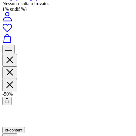
Nessun risultato trovato.
{% endif %}
-50%
xt-content