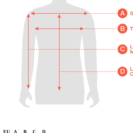
EU
A
B
C
D