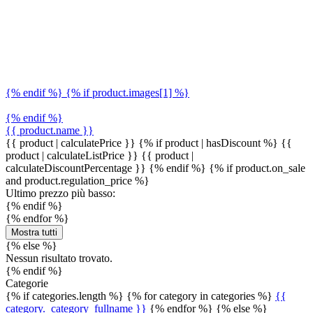
{% endif %} {% if product.images[1] %}
{% endif %}
{{ product.name }}
{{ product | calculatePrice }} {% if product | hasDiscount %}
{{
product | calculateListPrice }}
{{ product |
calculateDiscountPercentage }}
{% endif %}
{% if product.on_sale
and product.regulation_price %}
Ultimo prezzo più basso:
{% endif %}
{% endfor %}
Mostra tutti
{% else %}
Nessun risultato trovato.
{% endif %}
Categorie
{% if categories.length %} {% for category in categories %}
{{
category._category_fullname }}
{% endfor %} {% else %}