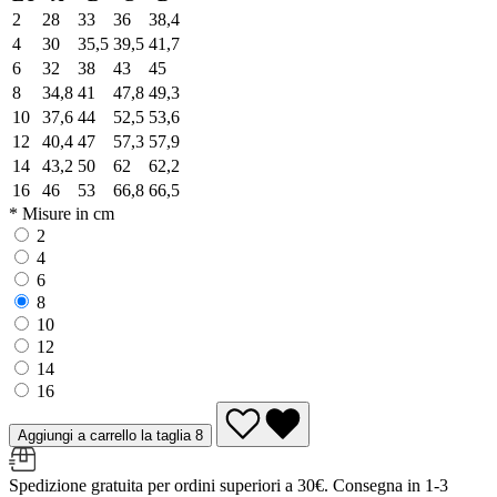
2
28
33
36
38,4
4
30
35,5
39,5
41,7
6
32
38
43
45
8
34,8
41
47,8
49,3
10
37,6
44
52,5
53,6
12
40,4
47
57,3
57,9
14
43,2
50
62
62,2
16
46
53
66,8
66,5
* Misure in cm
2
4
6
8
10
12
14
16
Aggiungi a carrello la taglia 8
Spedizione gratuita per ordini superiori a 30€. Consegna in 1-3