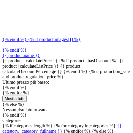
{% endif %} {% if product.images[1] %}
{% endif %}
{{ product.name }}
{{ product | calculatePrice }} {% if product | hasDiscount %}
{{
product | calculateListPrice }}
{{ product |
calculateDiscountPercentage }}
{% endif %}
{% if product.on_sale
and product.regulation_price %}
Ultimo prezzo più basso:
{% endif %}
{% endfor %}
Mostra tutti
{% else %}
Nessun risultato trovato.
{% endif %}
Categorie
{% if categories.length %} {% for category in categories %}
{{
category._category_fullname }}
{% endfor %} {% else %}