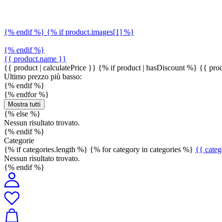
{% endif %} {% if product.images[1] %}
{% endif %}
{{ product.name }}
{{ product | calculatePrice }} {% if product | hasDiscount %}
{{ prod
Ultimo prezzo più basso:
{% endif %}
{% endfor %}
Mostra tutti
{% else %}
Nessun risultato trovato.
{% endif %}
Categorie
{% if categories.length %} {% for category in categories %}
{{ cate
Nessun risultato trovato.
{% endif %}