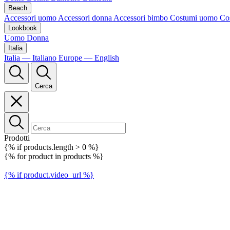
Beach
Accessori uomo
Accessori donna
Accessori bimbo
Costumi uomo
Co
Lookbook
Uomo
Donna
Italia
Italia — Italiano
Europe — English
Cerca
Prodotti
{% if products.length > 0 %}
{% for product in products %}
{% if product.video_url %}