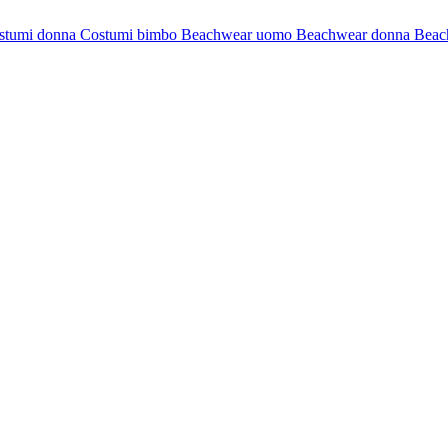
stumi donna
Costumi bimbo
Beachwear uomo
Beachwear donna
Beac