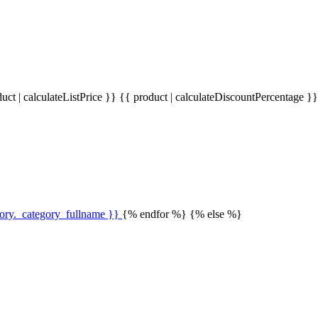
uct | calculateListPrice }}
{{ product | calculateDiscountPercentage }
gory._category_fullname }}
{% endfor %} {% else %}