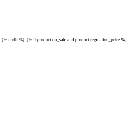
}
{% endif %}
{% if product.on_sale and product.regulation_price %}