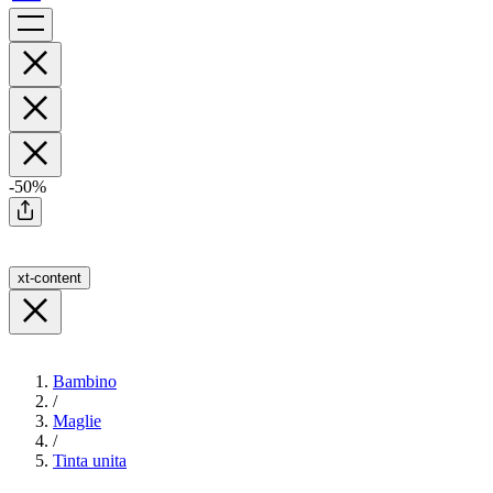
-50%
xt-content
Bambino
/
Maglie
/
Tinta unita