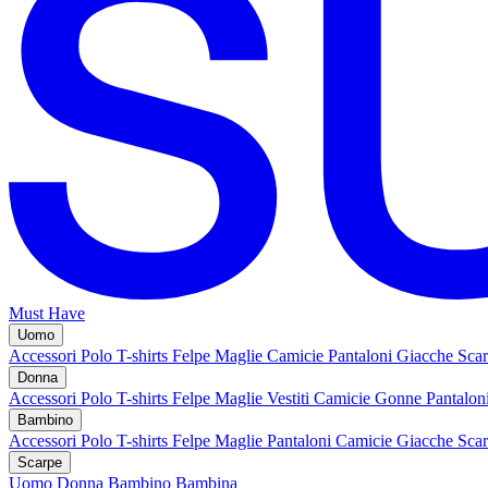
Must Have
Uomo
Accessori
Polo
T-shirts
Felpe
Maglie
Camicie
Pantaloni
Giacche
Sca
Donna
Accessori
Polo
T-shirts
Felpe
Maglie
Vestiti
Camicie
Gonne
Pantalon
Bambino
Accessori
Polo
T-shirts
Felpe
Maglie
Pantaloni
Camicie
Giacche
Sca
Scarpe
Uomo
Donna
Bambino
Bambina