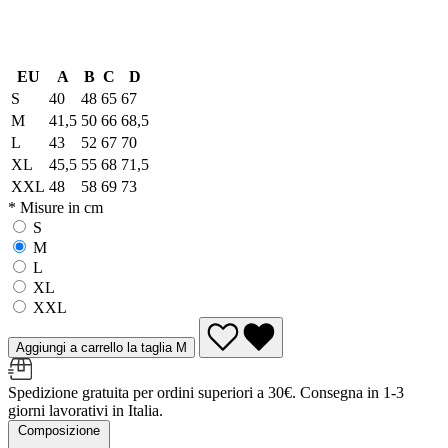
EU
A
B
C
D
S
40
48
65
67
M
41,5
50
66
68,5
L
43
52
67
70
XL
45,5
55
68
71,5
XXL
48
58
69
73
* Misure in cm
S
M
L
XL
XXL
Aggiungi a carrello la taglia M
Spedizione gratuita per ordini superiori a 30€. Consegna in 1-3
giorni lavorativi in Italia.
Composizione