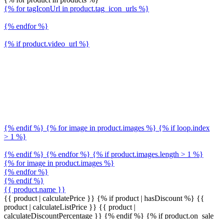
{% for tagIconUrl in product.tag_icon_urls %}
{% endfor %}
{% if product.video_url %}
{% endif %} {% for image in product.images %} {% if loop.index
> 1 %}
{% endif %} {% endfor %} {% if product.images.length > 1 %}
{% for image in product.images %}
{% endfor %}
{% endif %}
{{ product.name }}
{{ product | calculatePrice }} {% if product | hasDiscount %}
{{
product | calculateListPrice }}
{{ product |
calculateDiscountPercentage }}
{% endif %}
{% if product.on_sale