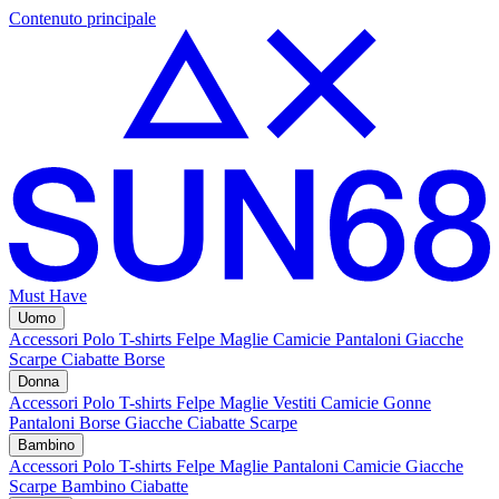
Contenuto principale
Must Have
Uomo
Accessori
Polo
T-shirts
Felpe
Maglie
Camicie
Pantaloni
Giacche
Scarpe
Ciabatte
Borse
Donna
Accessori
Polo
T-shirts
Felpe
Maglie
Vestiti
Camicie
Gonne
Pantaloni
Borse
Giacche
Ciabatte
Scarpe
Bambino
Accessori
Polo
T-shirts
Felpe
Maglie
Pantaloni
Camicie
Giacche
Scarpe Bambino
Ciabatte