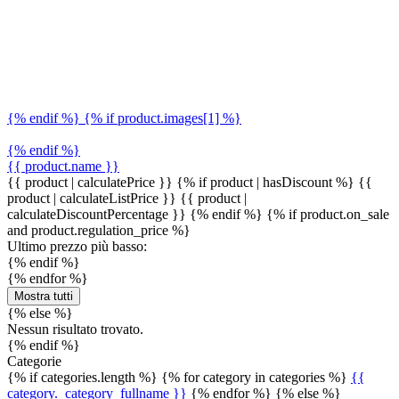
{% endif %} {% if product.images[1] %}
{% endif %}
{{ product.name }}
{{ product | calculatePrice }} {% if product | hasDiscount %}
{{
product | calculateListPrice }}
{{ product |
calculateDiscountPercentage }}
{% endif %}
{% if product.on_sale
and product.regulation_price %}
Ultimo prezzo più basso:
{% endif %}
{% endfor %}
Mostra tutti
{% else %}
Nessun risultato trovato.
{% endif %}
Categorie
{% if categories.length %} {% for category in categories %}
{{
category._category_fullname }}
{% endfor %} {% else %}