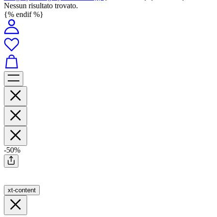
Nessun risultato trovato.
{% endif %}
-50%
xt-content