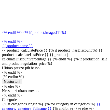
{% endif %} {% if product.images[1] %}
{% endif %}
{{ product.name }}
{{ product | calculatePrice }} {% if product | hasDiscount %}
{{
product | calculateListPrice }}
{{ product |
calculateDiscountPercentage }}
{% endif %}
{% if product.on_sale
and product.regulation_price %}
Ultimo prezzo più basso:
{% endif %}
{% endfor %}
Mostra tutti
{% else %}
Nessun risultato trovato.
{% endif %}
Categorie
{% if categories.length %} {% for category in categories %}
{{
category._category_fullname }}
{% endfor %} {% else %}