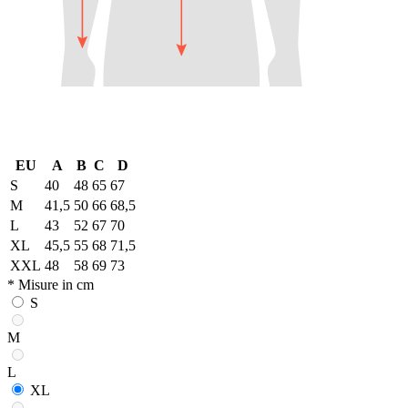
EU
A
B
C
D
S
40
48
65
67
M
41,5
50
66
68,5
L
43
52
67
70
XL
45,5
55
68
71,5
XXL
48
58
69
73
* Misure in cm
S
M
L
XL