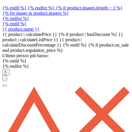
{% endif %} {% endfor %} {% if product.images.length > 1 %}
{% for image in product.images %}
{% endfor %}
{% endif %}
{{ product.name }}
{{ product | calculatePrice }} {% if product | hasDiscount %}
{{
product | calculateListPrice }}
{{ product |
calculateDiscountPercentage }}
{% endif %}
{% if product.on_sale
and product.regulation_price %}
Ultimo prezzo più basso:
{% endif %}
{% endfor %}