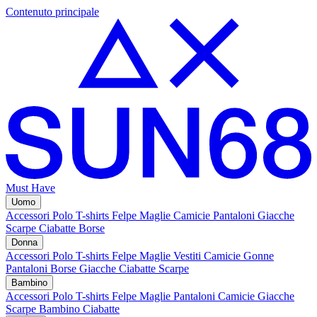
Contenuto principale
Must Have
Uomo
Accessori
Polo
T-shirts
Felpe
Maglie
Camicie
Pantaloni
Giacche
Scarpe
Ciabatte
Borse
Donna
Accessori
Polo
T-shirts
Felpe
Maglie
Vestiti
Camicie
Gonne
Pantaloni
Borse
Giacche
Ciabatte
Scarpe
Bambino
Accessori
Polo
T-shirts
Felpe
Maglie
Pantaloni
Camicie
Giacche
Scarpe Bambino
Ciabatte