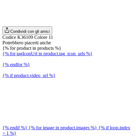
Condividi con gli amici
Codice K36109 Colore 11
Potrebbero piacerti anche
{% for product in products %}
{% for tagIconUrl in product.tag_icon_urls %}
{% endfor %}
{% if product.video_url %}
{% endif %} {% for image in product.images %} {% if loop.index
> 1 %}