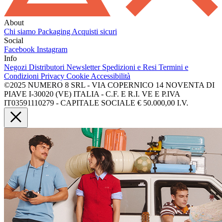
About
Chi siamo
Packaging
Acquisti sicuri
Social
Facebook
Instagram
Info
Negozi
Distributori
Newsletter
Spedizioni e Resi
Termini e
Condizioni
Privacy
Cookie
Accessibilità
©2025 NUMERO 8 SRL - VIA COPERNICO 14 NOVENTA DI
PIAVE I-30020 (VE) ITALIA - C.F. E R.I. VE E P.IVA
IT03591110279 - CAPITALE SOCIALE € 50.000,00 I.V.