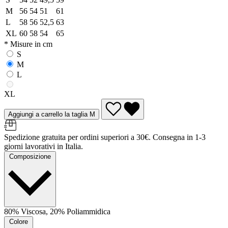
M
56
54
51
61
L
58
56
52,5
63
XL
60
58
54
65
* Misure in cm
S
M
L
XL
Aggiungi a carrello la taglia M
Spedizione gratuita per ordini superiori a 30€. Consegna in 1-3
giorni lavorativi in Italia.
Composizione
80% Viscosa, 20% Poliammidica
Colore