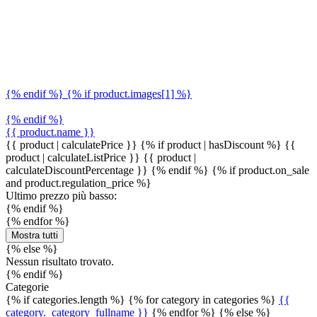
{% endif %} {% if product.images[1] %}
{% endif %}
{{ product.name }}
{{ product | calculatePrice }} {% if product | hasDiscount %}
{{
product | calculateListPrice }}
{{ product |
calculateDiscountPercentage }}
{% endif %}
{% if product.on_sale
and product.regulation_price %}
Ultimo prezzo più basso:
{% endif %}
{% endfor %}
Mostra tutti
{% else %}
Nessun risultato trovato.
{% endif %}
Categorie
{% if categories.length %} {% for category in categories %}
{{
category._category_fullname }}
{% endfor %} {% else %}