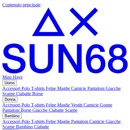
Contenuto principale
Must Have
Uomo
Accessori
Polo
T-shirts
Felpe
Maglie
Camicie
Pantaloni
Giacche
Scarpe
Ciabatte
Borse
Donna
Accessori
Polo
T-shirts
Felpe
Maglie
Vestiti
Camicie
Gonne
Pantaloni
Borse
Giacche
Ciabatte
Scarpe
Bambino
Accessori
Polo
T-shirts
Felpe
Maglie
Pantaloni
Camicie
Giacche
Scarpe Bambino
Ciabatte