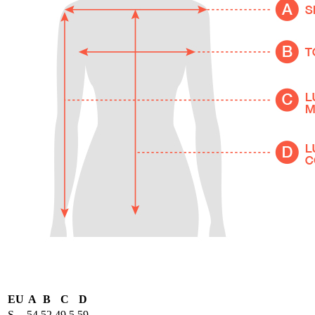
EU
A
B
C
D
S
54
52
49,5
59