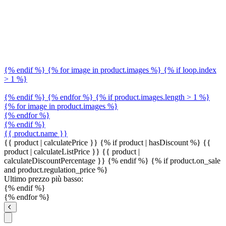
{% endif %} {% for image in product.images %} {% if loop.index
> 1 %}
{% endif %} {% endfor %} {% if product.images.length > 1 %}
{% for image in product.images %}
{% endfor %}
{% endif %}
{{ product.name }}
{{ product | calculatePrice }} {% if product | hasDiscount %}
{{
product | calculateListPrice }}
{{ product |
calculateDiscountPercentage }}
{% endif %}
{% if product.on_sale
and product.regulation_price %}
Ultimo prezzo più basso:
{% endif %}
{% endfor %}