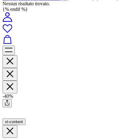
Nessun risultato trovato.
{% endif %}
-40%
xt-content