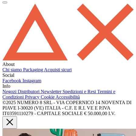
About
Chi siamo
Packaging
Acquisti sicuri
Social
Facebook
Instagram
Info
Negozi
Distributori
Newsletter
Spedizioni e Resi
Termini e
Condizioni
Privacy
Cookie
Accessibilità
©2025 NUMERO 8 SRL - VIA COPERNICO 14 NOVENTA DI
PIAVE I-30020 (VE) ITALIA - C.F. E R.I. VE E P.IVA
IT03591110279 - CAPITALE SOCIALE € 50.000,00 I.V.