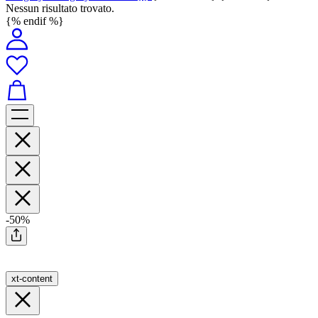
Nessun risultato trovato.
{% endif %}
-50%
xt-content