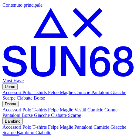
Contenuto principale
Must Have
Uomo
Accessori
Polo
T-shirts
Felpe
Maglie
Camicie
Pantaloni
Giacche
Scarpe
Ciabatte
Borse
Donna
Accessori
Polo
T-shirts
Felpe
Maglie
Vestiti
Camicie
Gonne
Pantaloni
Borse
Giacche
Ciabatte
Scarpe
Bambino
Accessori
Polo
T-shirts
Felpe
Maglie
Pantaloni
Camicie
Giacche
Scarpe Bambino
Ciabatte