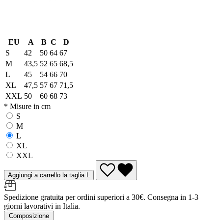
EU
A
B
C
D
S
42
50
64
67
M
43,5
52
65
68,5
L
45
54
66
70
XL
47,5
57
67
71,5
XXL
50
60
68
73
* Misure in cm
S
M
L
XL
XXL
Aggiungi a carrello la taglia L
Spedizione gratuita per ordini superiori a 30€. Consegna in 1-3
giorni lavorativi in Italia.
Composizione