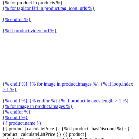
{% for product in products %}
{% for tagIconUrl in product.tag_icon_urls %}
{% endfor %}
{% if product.video_url %}
{% endif %} {% for image in product.images %} {% if loop.index
> 1 %}
{% endif %} {% endfor %} {% if product.images.length > 1 %}
{% for image in product.images %}
{% endfor %}
{% endif %}
{{ product.name }}
{{ product | calculatePrice }} {% if product | hasDiscount %}
{{
product | calculateListPrice }}
{{ product |