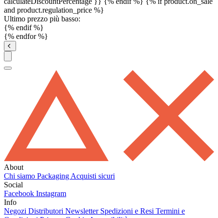
calculateDiscountPercentage }}
{% endif %}
{% if product.on_sale
and product.regulation_price %}
Ultimo prezzo più basso:
{% endif %}
{% endfor %}
About
Chi siamo
Packaging
Acquisti sicuri
Social
Facebook
Instagram
Info
Negozi
Distributori
Newsletter
Spedizioni e Resi
Termini e