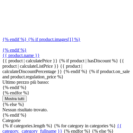
{% endif %} {% if product.images[1] %}
{% endif %}
{{ product.name }}
{{ product | calculatePrice }} {% if product | hasDiscount %}
{{
product | calculateListPrice }}
{{ product |
calculateDiscountPercentage }}
{% endif %}
{% if product.on_sale
and product.regulation_price %}
Ultimo prezzo più basso:
{% endif %}
{% endfor %}
Mostra tutti
{% else %}
Nessun risultato trovato.
{% endif %}
Categorie
{% if categories.length %} {% for category in categories %}
{{
category._category_fullname }}
{% endfor %} {% else %}