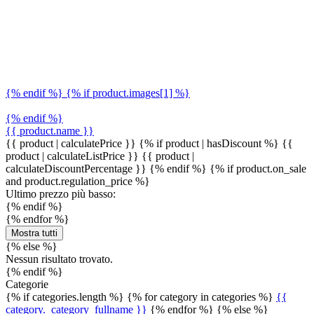
{% endif %} {% if product.images[1] %}
{% endif %}
{{ product.name }}
{{ product | calculatePrice }} {% if product | hasDiscount %}
{{
product | calculateListPrice }}
{{ product |
calculateDiscountPercentage }}
{% endif %}
{% if product.on_sale
and product.regulation_price %}
Ultimo prezzo più basso:
{% endif %}
{% endfor %}
Mostra tutti
{% else %}
Nessun risultato trovato.
{% endif %}
Categorie
{% if categories.length %} {% for category in categories %}
{{
category._category_fullname }}
{% endfor %} {% else %}