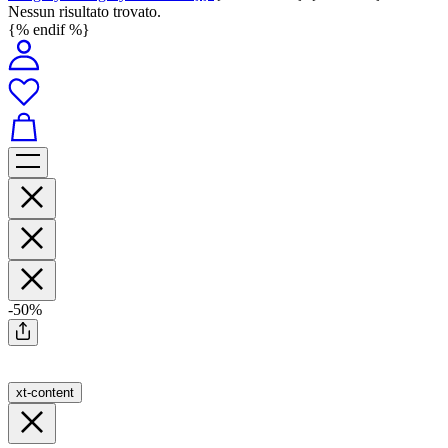
Nessun risultato trovato.
{% endif %}
-50%
xt-content