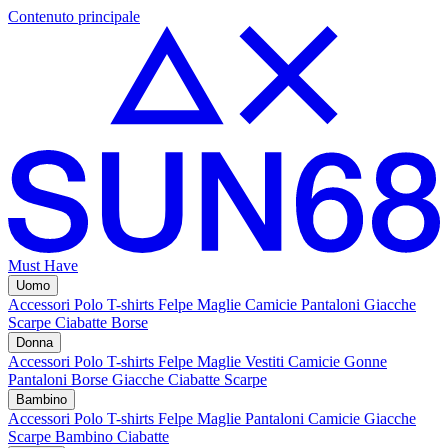
Contenuto principale
Must Have
Uomo
Accessori
Polo
T-shirts
Felpe
Maglie
Camicie
Pantaloni
Giacche
Scarpe
Ciabatte
Borse
Donna
Accessori
Polo
T-shirts
Felpe
Maglie
Vestiti
Camicie
Gonne
Pantaloni
Borse
Giacche
Ciabatte
Scarpe
Bambino
Accessori
Polo
T-shirts
Felpe
Maglie
Pantaloni
Camicie
Giacche
Scarpe Bambino
Ciabatte