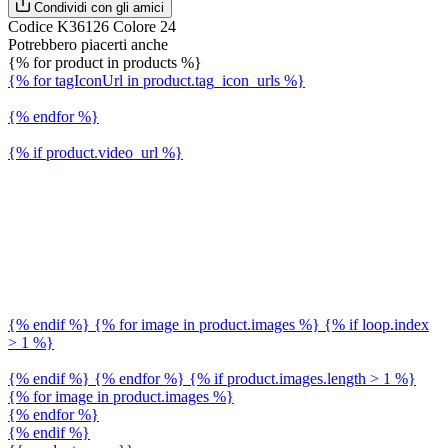
Condividi con gli amici
Codice K36126 Colore 24
Potrebbero piacerti anche
{% for product in products %}
{% for tagIconUrl in product.tag_icon_urls %}
{% endfor %}
{% if product.video_url %}
{% endif %} {% for image in product.images %} {% if loop.index
> 1 %}
{% endif %} {% endfor %} {% if product.images.length > 1 %}
{% for image in product.images %}
{% endfor %}
{% endif %}