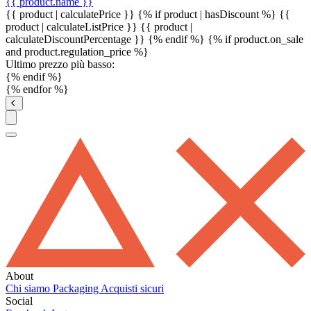
{{ product.name }}
{{ product | calculatePrice }} {% if product | hasDiscount %}
{{
product | calculateListPrice }}
{{ product |
calculateDiscountPercentage }}
{% endif %}
{% if product.on_sale
and product.regulation_price %}
Ultimo prezzo più basso:
{% endif %}
{% endfor %}
About
Chi siamo
Packaging
Acquisti sicuri
Social