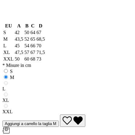
EU
A
B
C
D
S
42
50
64
67
M
43,5
52
65
68,5
L
45
54
66
70
XL
47,5
57
67
71,5
XXL
50
60
68
73
* Misure in cm
S
M
L
XL
XXL
Aggiungi a carrello la taglia M