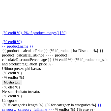
{% endif %} {% if product.images[1] %}
{% endif %}
{{ product.name }}
{{ product | calculatePrice }} {% if product | hasDiscount %}
{{
product | calculateListPrice }}
{{ product |
calculateDiscountPercentage }}
{% endif %}
{% if product.on_sale
and product.regulation_price %}
Ultimo prezzo più basso:
{% endif %}
{% endfor %}
Mostra tutti
{% else %}
Nessun risultato trovato.
{% endif %}
Categorie
{% if categories.length %} {% for category in categories %}
{{
category._category_fullname }}
{% endfor %} {% else %}