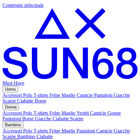
Contenuto principale
Must Have
Uomo
Accessori
Polo
T-shirts
Felpe
Maglie
Camicie
Pantaloni
Giacche
Scarpe
Ciabatte
Borse
Donna
Accessori
Polo
T-shirts
Felpe
Maglie
Vestiti
Camicie
Gonne
Pantaloni
Borse
Giacche
Ciabatte
Scarpe
Bambino
Accessori
Polo
T-shirts
Felpe
Maglie
Pantaloni
Camicie
Giacche
Scarpe Bambino
Ciabatte