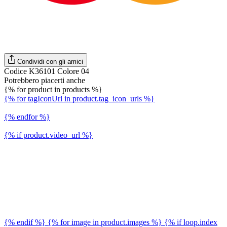
Condividi con gli amici
Codice K36101 Colore 04
Potrebbero piacerti anche
{% for product in products %}
{% for tagIconUrl in product.tag_icon_urls %}
{% endfor %}
{% if product.video_url %}
{% endif %} {% for image in product.images %} {% if loop.index