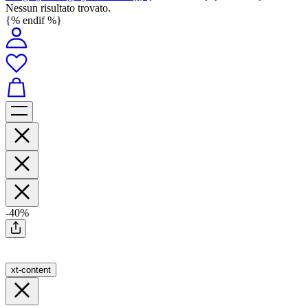
Nessun risultato trovato.
{% endif %}
-40%
xt-content