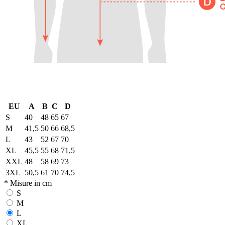
EU
A
B
C
D
S
40
48
65
67
M
41,5
50
66
68,5
L
43
52
67
70
XL
45,5
55
68
71,5
XXL
48
58
69
73
3XL
50,5
61
70
74,5
* Misure in cm
S
M
L
XL