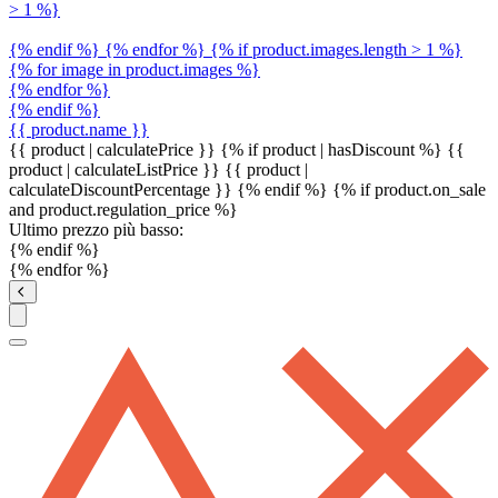
> 1 %}
{% endif %} {% endfor %} {% if product.images.length > 1 %}
{% for image in product.images %}
{% endfor %}
{% endif %}
{{ product.name }}
{{ product | calculatePrice }} {% if product | hasDiscount %}
{{
product | calculateListPrice }}
{{ product |
calculateDiscountPercentage }}
{% endif %}
{% if product.on_sale
and product.regulation_price %}
Ultimo prezzo più basso:
{% endif %}
{% endfor %}