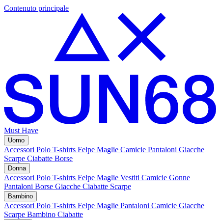
Contenuto principale
Must Have
Uomo
Accessori
Polo
T-shirts
Felpe
Maglie
Camicie
Pantaloni
Giacche
Scarpe
Ciabatte
Borse
Donna
Accessori
Polo
T-shirts
Felpe
Maglie
Vestiti
Camicie
Gonne
Pantaloni
Borse
Giacche
Ciabatte
Scarpe
Bambino
Accessori
Polo
T-shirts
Felpe
Maglie
Pantaloni
Camicie
Giacche
Scarpe Bambino
Ciabatte