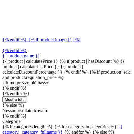
{% endif %} {% if product.images[1] %}
{% endif %}
{{ product.name }}
{{ product | calculatePrice }} {% if product | hasDiscount %}
{{
product | calculateListPrice }}
{{ product |
calculateDiscountPercentage }}
{% endif %}
{% if product.on_sale
and product.regulation_price %}
Ultimo prezzo più basso:
{% endif %}
{% endfor %}
Mostra tutti
{% else %}
Nessun risultato trovato.
{% endif %}
Categorie
{% if categories.length %} {% for category in categories %}
{{
category._category_fullname }}
{% endfor %} {% else %}