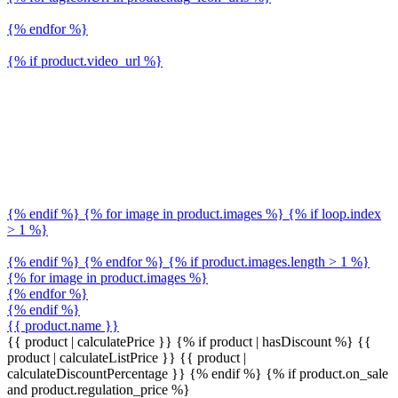
{% endfor %}
{% if product.video_url %}
{% endif %} {% for image in product.images %} {% if loop.index
> 1 %}
{% endif %} {% endfor %} {% if product.images.length > 1 %}
{% for image in product.images %}
{% endfor %}
{% endif %}
{{ product.name }}
{{ product | calculatePrice }} {% if product | hasDiscount %}
{{
product | calculateListPrice }}
{{ product |
calculateDiscountPercentage }}
{% endif %}
{% if product.on_sale
and product.regulation_price %}