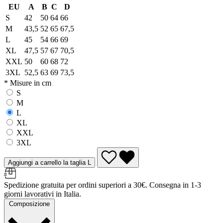
EU
A
B
C
D
S
42
50
64
66
M
43,5
52
65
67,5
L
45
54
66
69
XL
47,5
57
67
70,5
XXL
50
60
68
72
3XL
52,5
63
69
73,5
* Misure in cm
S
M
L
XL
XXL
3XL
Aggiungi a carrello la taglia L
Spedizione gratuita per ordini superiori a 30€. Consegna in 1-3
giorni lavorativi in Italia.
Composizione