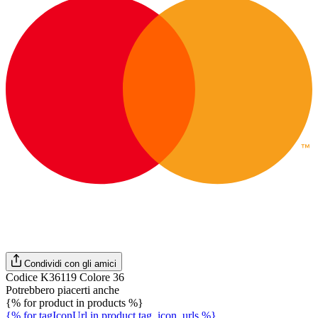
Condividi con gli amici
Codice K36119 Colore 36
Potrebbero piacerti anche
{% for product in products %}
{% for tagIconUrl in product.tag_icon_urls %}