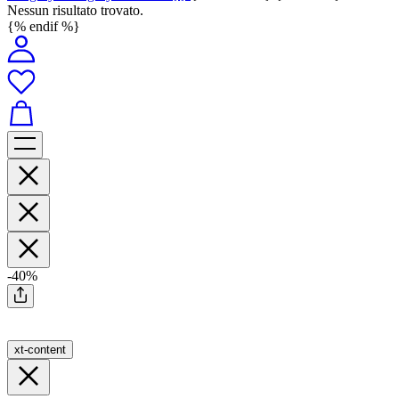
Nessun risultato trovato.
{% endif %}
-40%
xt-content