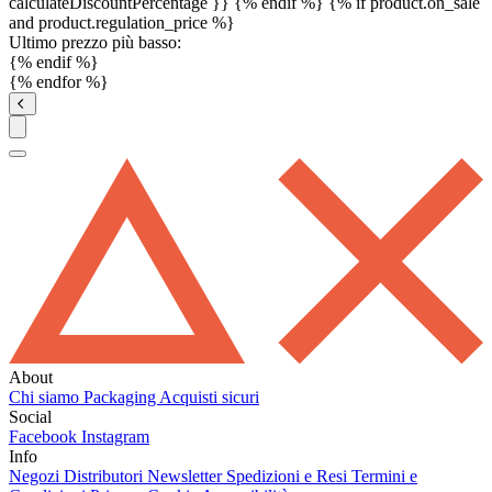
calculateDiscountPercentage }}
{% endif %}
{% if product.on_sale
and product.regulation_price %}
Ultimo prezzo più basso:
{% endif %}
{% endfor %}
About
Chi siamo
Packaging
Acquisti sicuri
Social
Facebook
Instagram
Info
Negozi
Distributori
Newsletter
Spedizioni e Resi
Termini e