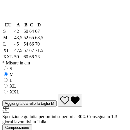
EU
A
B
C
D
S
42
50
64
67
M
43,5
52
65
68,5
L
45
54
66
70
XL
47,5
57
67
71,5
XXL
50
60
68
73
* Misure in cm
S
M
L
XL
XXL
Aggiungi a carrello la taglia M
Spedizione gratuita per ordini superiori a 30€. Consegna in 1-3
giorni lavorativi in Italia.
Composizione