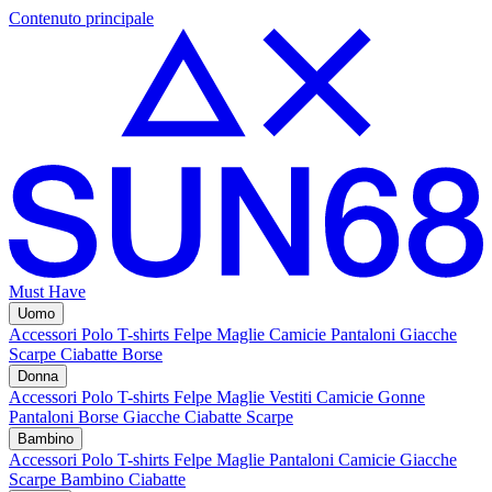
Contenuto principale
Must Have
Uomo
Accessori
Polo
T-shirts
Felpe
Maglie
Camicie
Pantaloni
Giacche
Scarpe
Ciabatte
Borse
Donna
Accessori
Polo
T-shirts
Felpe
Maglie
Vestiti
Camicie
Gonne
Pantaloni
Borse
Giacche
Ciabatte
Scarpe
Bambino
Accessori
Polo
T-shirts
Felpe
Maglie
Pantaloni
Camicie
Giacche
Scarpe Bambino
Ciabatte