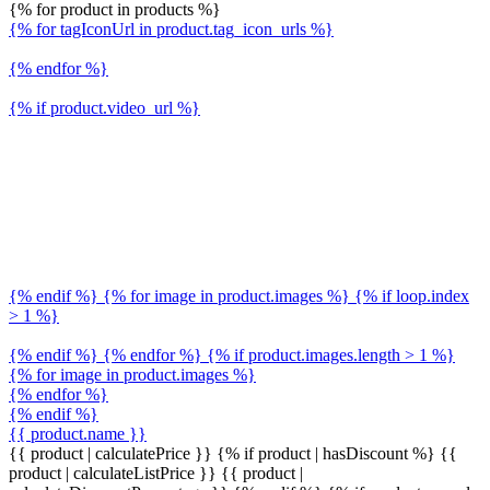
{% for product in products %}
{% for tagIconUrl in product.tag_icon_urls %}
{% endfor %}
{% if product.video_url %}
{% endif %} {% for image in product.images %} {% if loop.index
> 1 %}
{% endif %} {% endfor %} {% if product.images.length > 1 %}
{% for image in product.images %}
{% endfor %}
{% endif %}
{{ product.name }}
{{ product | calculatePrice }} {% if product | hasDiscount %}
{{
product | calculateListPrice }}
{{ product |