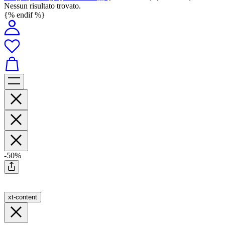
Nessun risultato trovato.
{% endif %}
-50%
xt-content