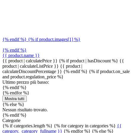
{% endif %} {% if product.images[1] %}
{% endif %}
{{ product.name }}
{{ product | calculatePrice }} {% if product | hasDiscount %}
{{
product | calculateListPrice }}
{{ product |
calculateDiscountPercentage }}
{% endif %}
{% if product.on_sale
and product.regulation_price %}
Ultimo prezzo più basso:
{% endif %}
{% endfor %}
Mostra tutti
{% else %}
Nessun risultato trovato.
{% endif %}
Categorie
{% if categories.length %} {% for category in categories %}
{{
category._category_fullname }}
{% endfor %} {% else %}