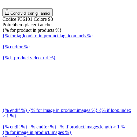
Condividi con gli amici
Codice P36101 Colore 98
Potrebbero piacerti anche
{% for product in products %}
{% for tagIconUrl in product.tag_icon_urls %}
{% endfor %}
{% if product.video_url %}
{% endif %} {% for image in product.images %} {% if loop.index
> 1 %}
{% endif %} {% endfor %} {% if product.images.length > 1 %}
{% for image in product.images %}