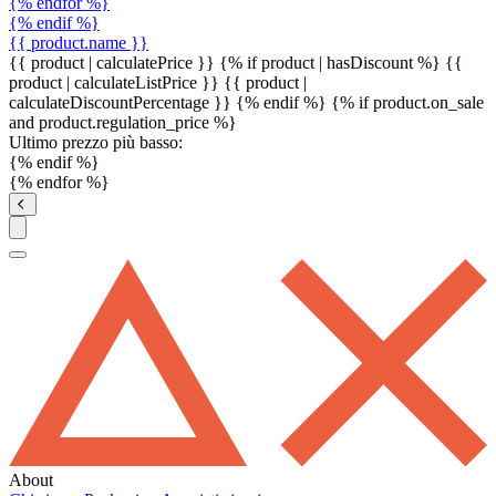
{% endfor %}
{% endif %}
{{ product.name }}
{{ product | calculatePrice }} {% if product | hasDiscount %}
{{
product | calculateListPrice }}
{{ product |
calculateDiscountPercentage }}
{% endif %}
{% if product.on_sale
and product.regulation_price %}
Ultimo prezzo più basso:
{% endif %}
{% endfor %}
About