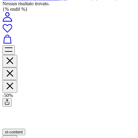
Nessun risultato trovato.
{% endif %}
-50%
xt-content