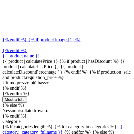
{% endif %} {% if product.images[1] %}
{% endif %}
{{ product.name }}
{{ product | calculatePrice }} {% if product | hasDiscount %}
{{
product | calculateListPrice }}
{{ product |
calculateDiscountPercentage }}
{% endif %}
{% if product.on_sale
and product.regulation_price %}
Ultimo prezzo più basso:
{% endif %}
{% endfor %}
Mostra tutti
{% else %}
Nessun risultato trovato.
{% endif %}
Categorie
{% if categories.length %} {% for category in categories %}
{{
category._category_fullname }}
{% endfor %} {% else %}