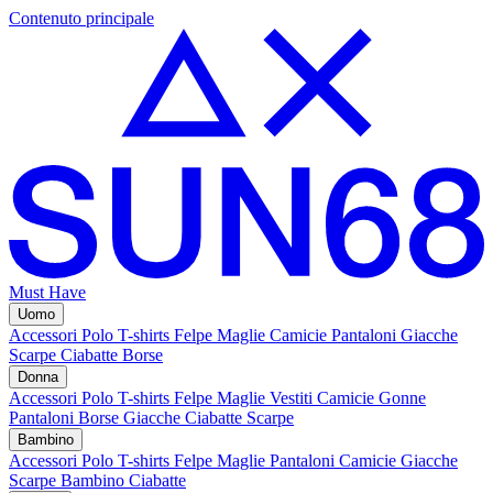
Contenuto principale
Must Have
Uomo
Accessori
Polo
T-shirts
Felpe
Maglie
Camicie
Pantaloni
Giacche
Scarpe
Ciabatte
Borse
Donna
Accessori
Polo
T-shirts
Felpe
Maglie
Vestiti
Camicie
Gonne
Pantaloni
Borse
Giacche
Ciabatte
Scarpe
Bambino
Accessori
Polo
T-shirts
Felpe
Maglie
Pantaloni
Camicie
Giacche
Scarpe Bambino
Ciabatte