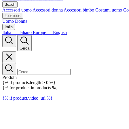
Beach
Accessori uomo
Accessori donna
Accessori bimbo
Costumi uomo
Co
Lookbook
Uomo
Donna
Italia
Italia — Italiano
Europe — English
Cerca
Prodotti
{% if products.length > 0 %}
{% for product in products %}
{% if product.video_url %}