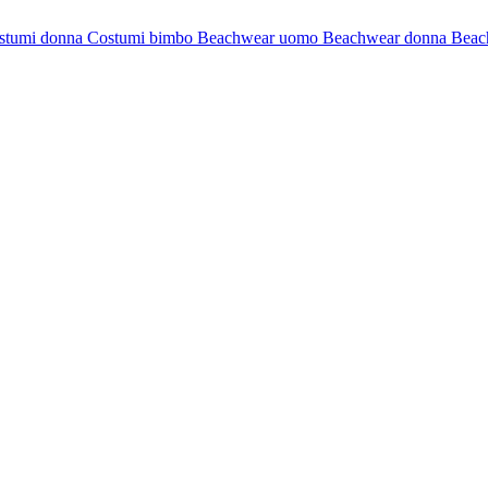
stumi donna
Costumi bimbo
Beachwear uomo
Beachwear donna
Beac