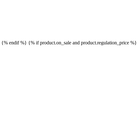
}
{% endif %}
{% if product.on_sale and product.regulation_price %}