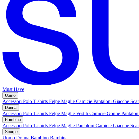
Must Have
Uomo
Accessori
Polo
T-shirts
Felpe
Maglie
Camicie
Pantaloni
Giacche
Sca
Donna
Accessori
Polo
T-shirts
Felpe
Maglie
Vestiti
Camicie
Gonne
Pantalon
Bambino
Accessori
Polo
T-shirts
Felpe
Maglie
Pantaloni
Camicie
Giacche
Sca
Scarpe
Uomo
Donna
Bambino
Bambina