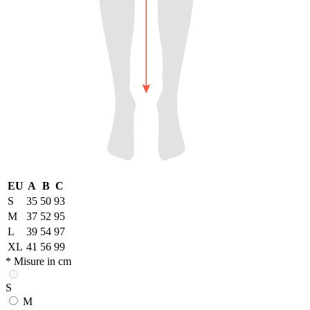
EU
A
B
C
S
35
50
93
M
37
52
95
L
39
54
97
XL
41
56
99
* Misure in cm
S
M