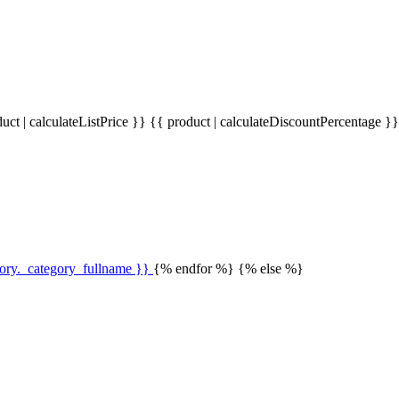
uct | calculateListPrice }}
{{ product | calculateDiscountPercentage }
gory._category_fullname }}
{% endfor %} {% else %}