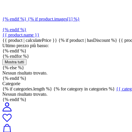
{% endif %} {% if product.images[1] %}
{% endif %}
{{ product.name }}
{{ product | calculatePrice }} {% if product | hasDiscount %}
{{ prod
Ultimo prezzo più basso:
{% endif %}
{% endfor %}
Mostra tutti
{% else %}
Nessun risultato trovato.
{% endif %}
Categorie
{% if categories.length %} {% for category in categories %}
{{ cate
Nessun risultato trovato.
{% endif %}