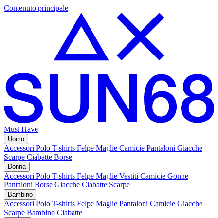
Contenuto principale
Must Have
Uomo
Accessori
Polo
T-shirts
Felpe
Maglie
Camicie
Pantaloni
Giacche
Scarpe
Ciabatte
Borse
Donna
Accessori
Polo
T-shirts
Felpe
Maglie
Vestiti
Camicie
Gonne
Pantaloni
Borse
Giacche
Ciabatte
Scarpe
Bambino
Accessori
Polo
T-shirts
Felpe
Maglie
Pantaloni
Camicie
Giacche
Scarpe Bambino
Ciabatte