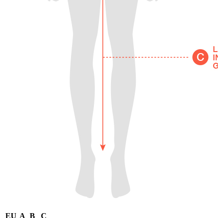
EU
A
B
C