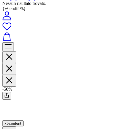
Nessun risultato trovato.
{% endif %}
-50%
xt-content