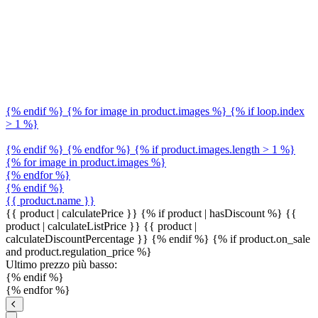
{% endif %} {% for image in product.images %} {% if loop.index
> 1 %}
{% endif %} {% endfor %} {% if product.images.length > 1 %}
{% for image in product.images %}
{% endfor %}
{% endif %}
{{ product.name }}
{{ product | calculatePrice }} {% if product | hasDiscount %}
{{
product | calculateListPrice }}
{{ product |
calculateDiscountPercentage }}
{% endif %}
{% if product.on_sale
and product.regulation_price %}
Ultimo prezzo più basso:
{% endif %}
{% endfor %}