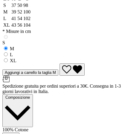
S
37
50
98
M
39
52
100
L
41
54
102
XL
43
56
104
* Misure in cm
S
M
L
XL
Aggiungi a carrello la taglia M
Spedizione gratuita per ordini superiori a 30€. Consegna in 1-3
giorni lavorativi in Italia.
Composizione
100% Cotone