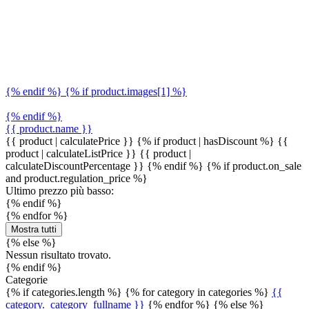
{% endif %} {% if product.images[1] %}
{% endif %}
{{ product.name }}
{{ product | calculatePrice }} {% if product | hasDiscount %}
{{
product | calculateListPrice }}
{{ product |
calculateDiscountPercentage }}
{% endif %}
{% if product.on_sale
and product.regulation_price %}
Ultimo prezzo più basso:
{% endif %}
{% endfor %}
Mostra tutti
{% else %}
Nessun risultato trovato.
{% endif %}
Categorie
{% if categories.length %} {% for category in categories %}
{{
category._category_fullname }}
{% endfor %} {% else %}