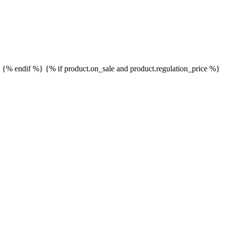
}
{% endif %}
{% if product.on_sale and product.regulation_price %}