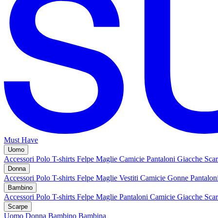
Must Have
Uomo
Accessori
Polo
T-shirts
Felpe
Maglie
Camicie
Pantaloni
Giacche
Sca
Donna
Accessori
Polo
T-shirts
Felpe
Maglie
Vestiti
Camicie
Gonne
Pantalon
Bambino
Accessori
Polo
T-shirts
Felpe
Maglie
Pantaloni
Camicie
Giacche
Sca
Scarpe
Uomo
Donna
Bambino
Bambina