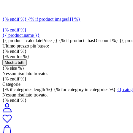
{% endif %} {% if product.images[1] %}
{% endif %}
{{ product.name }}
{{ product | calculatePrice }} {% if product | hasDiscount %}
{{ prod
Ultimo prezzo più basso:
{% endif %}
{% endfor %}
Mostra tutti
{% else %}
Nessun risultato trovato.
{% endif %}
Categorie
{% if categories.length %} {% for category in categories %}
{{ cate
Nessun risultato trovato.
{% endif %}