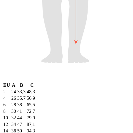
EU
A
B
C
2
24
33,3
48,3
4
26
35,7
56,9
6
28
38
65,5
8
30
41
72,7
10
32
44
79,9
12
34
47
87,1
14
36
50
94,3