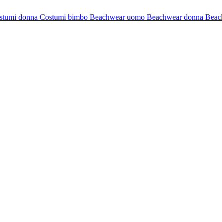
stumi donna
Costumi bimbo
Beachwear uomo
Beachwear donna
Beac