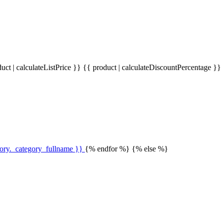
uct | calculateListPrice }}
{{ product | calculateDiscountPercentage }
gory._category_fullname }}
{% endfor %} {% else %}