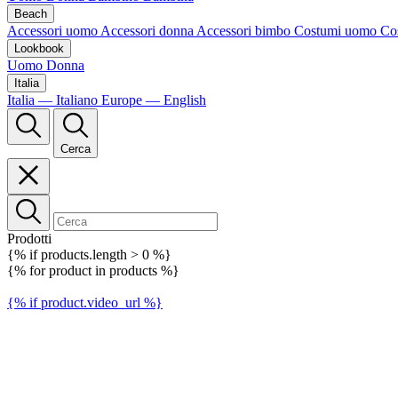
Beach
Accessori uomo
Accessori donna
Accessori bimbo
Costumi uomo
Co
Lookbook
Uomo
Donna
Italia
Italia — Italiano
Europe — English
Cerca
Prodotti
{% if products.length > 0 %}
{% for product in products %}
{% if product.video_url %}