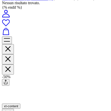
Nessun risultato trovato.
{% endif %}
-50%
xt-content