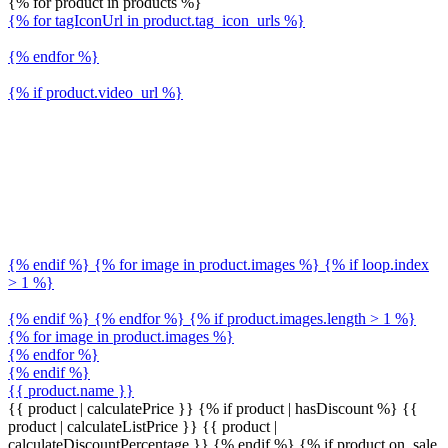
{% for product in products %}
{% for tagIconUrl in product.tag_icon_urls %}
{% endfor %}
{% if product.video_url %}
{% endif %} {% for image in product.images %} {% if loop.index
> 1 %}
{% endif %} {% endfor %} {% if product.images.length > 1 %}
{% for image in product.images %}
{% endfor %}
{% endif %}
{{ product.name }}
{{ product | calculatePrice }} {% if product | hasDiscount %}
{{
product | calculateListPrice }}
{{ product |
calculateDiscountPercentage }}
{% endif %}
{% if product.on_sale