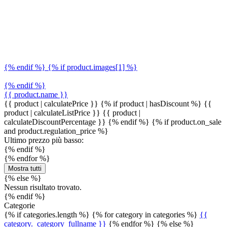
{% endif %} {% if product.images[1] %}
{% endif %}
{{ product.name }}
{{ product | calculatePrice }} {% if product | hasDiscount %}
{{
product | calculateListPrice }}
{{ product |
calculateDiscountPercentage }}
{% endif %}
{% if product.on_sale
and product.regulation_price %}
Ultimo prezzo più basso:
{% endif %}
{% endfor %}
Mostra tutti
{% else %}
Nessun risultato trovato.
{% endif %}
Categorie
{% if categories.length %} {% for category in categories %}
{{
category._category_fullname }}
{% endfor %} {% else %}