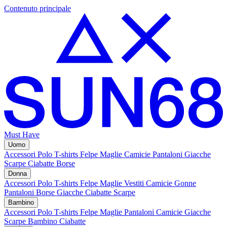
Contenuto principale
Must Have
Uomo
Accessori
Polo
T-shirts
Felpe
Maglie
Camicie
Pantaloni
Giacche
Scarpe
Ciabatte
Borse
Donna
Accessori
Polo
T-shirts
Felpe
Maglie
Vestiti
Camicie
Gonne
Pantaloni
Borse
Giacche
Ciabatte
Scarpe
Bambino
Accessori
Polo
T-shirts
Felpe
Maglie
Pantaloni
Camicie
Giacche
Scarpe Bambino
Ciabatte