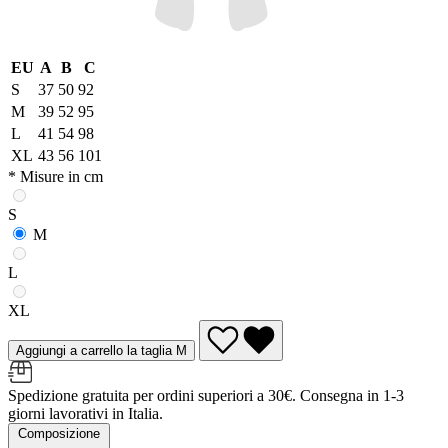
EU
A
B
C
S
37
50
92
M
39
52
95
L
41
54
98
XL
43
56
101
* Misure in cm
S
M
L
XL
Aggiungi a carrello la taglia M
Spedizione gratuita per ordini superiori a 30€. Consegna in 1-3
giorni lavorativi in Italia.
Composizione