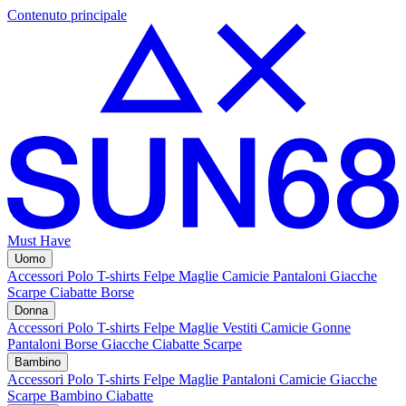
Contenuto principale
Must Have
Uomo
Accessori
Polo
T-shirts
Felpe
Maglie
Camicie
Pantaloni
Giacche
Scarpe
Ciabatte
Borse
Donna
Accessori
Polo
T-shirts
Felpe
Maglie
Vestiti
Camicie
Gonne
Pantaloni
Borse
Giacche
Ciabatte
Scarpe
Bambino
Accessori
Polo
T-shirts
Felpe
Maglie
Pantaloni
Camicie
Giacche
Scarpe Bambino
Ciabatte