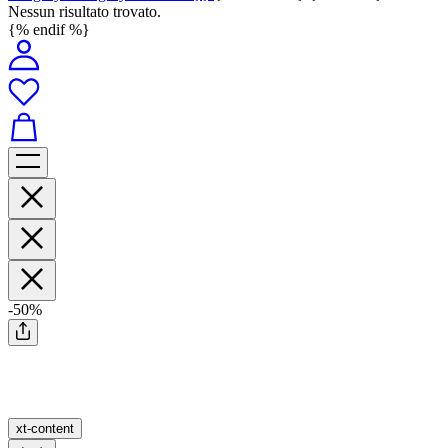
Nessun risultato trovato.
{% endif %}
-50%
xt-content