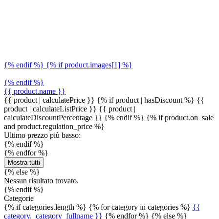
{% endif %} {% if product.images[1] %}
{% endif %}
{{ product.name }}
{{ product | calculatePrice }} {% if product | hasDiscount %}
{{
product | calculateListPrice }}
{{ product |
calculateDiscountPercentage }}
{% endif %}
{% if product.on_sale
and product.regulation_price %}
Ultimo prezzo più basso:
{% endif %}
{% endfor %}
Mostra tutti
{% else %}
Nessun risultato trovato.
{% endif %}
Categorie
{% if categories.length %} {% for category in categories %}
{{
category._category_fullname }}
{% endfor %} {% else %}