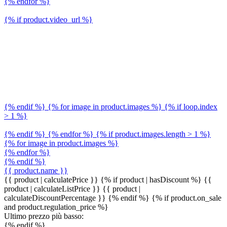
{% endfor %}
{% if product.video_url %}
{% endif %} {% for image in product.images %} {% if loop.index
> 1 %}
{% endif %} {% endfor %} {% if product.images.length > 1 %}
{% for image in product.images %}
{% endfor %}
{% endif %}
{{ product.name }}
{{ product | calculatePrice }} {% if product | hasDiscount %}
{{
product | calculateListPrice }}
{{ product |
calculateDiscountPercentage }}
{% endif %}
{% if product.on_sale
and product.regulation_price %}
Ultimo prezzo più basso:
{% endif %}