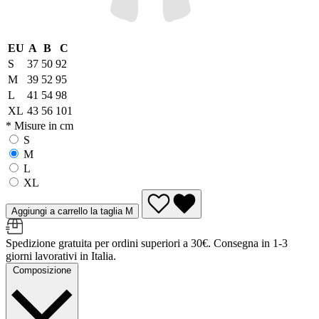
EU
A
B
C
S
37
50
92
M
39
52
95
L
41
54
98
XL
43
56
101
* Misure in cm
S
M
L
XL
Aggiungi a carrello la taglia M
Spedizione gratuita per ordini superiori a 30€. Consegna in 1-3
giorni lavorativi in Italia.
Composizione