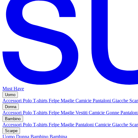
Must Have
Uomo
Accessori
Polo
T-shirts
Felpe
Maglie
Camicie
Pantaloni
Giacche
Sca
Donna
Accessori
Polo
T-shirts
Felpe
Maglie
Vestiti
Camicie
Gonne
Pantalon
Bambino
Accessori
Polo
T-shirts
Felpe
Maglie
Pantaloni
Camicie
Giacche
Sca
Scarpe
Uomo
Donna
Bambino
Bambina