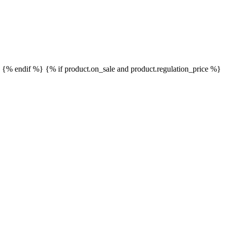
}
{% endif %}
{% if product.on_sale and product.regulation_price %}