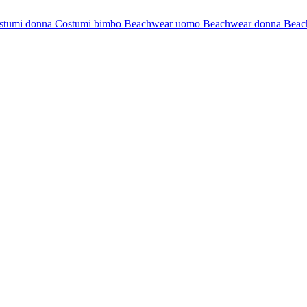
stumi donna
Costumi bimbo
Beachwear uomo
Beachwear donna
Beac