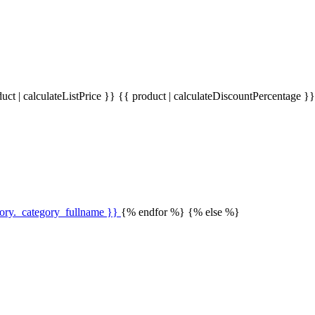
uct | calculateListPrice }}
{{ product | calculateDiscountPercentage }
gory._category_fullname }}
{% endfor %} {% else %}