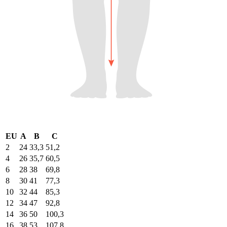
EU
A
B
C
2
24
33,3
51,2
4
26
35,7
60,5
6
28
38
69,8
8
30
41
77,3
10
32
44
85,3
12
34
47
92,8
14
36
50
100,3
16
38
53
107,8