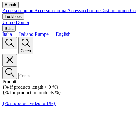
Beach
Accessori uomo
Accessori donna
Accessori bimbo
Costumi uomo
Co
Lookbook
Uomo
Donna
Italia
Italia — Italiano
Europe — English
Cerca
Prodotti
{% if products.length > 0 %}
{% for product in products %}
{% if product.video_url %}