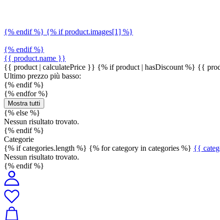
{% endif %} {% if product.images[1] %}
{% endif %}
{{ product.name }}
{{ product | calculatePrice }} {% if product | hasDiscount %}
{{ prod
Ultimo prezzo più basso:
{% endif %}
{% endfor %}
Mostra tutti
{% else %}
Nessun risultato trovato.
{% endif %}
Categorie
{% if categories.length %} {% for category in categories %}
{{ cate
Nessun risultato trovato.
{% endif %}