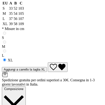
EU
A
B
C
S
33
52
103
M
35
54
105
L
37
56
107
XL
39
58
109
* Misure in cm
S
M
L
XL
Aggiungi a carrello la taglia XL
Spedizione gratuita per ordini superiori a 30€. Consegna in 1-3
giorni lavorativi in Italia.
Composizione