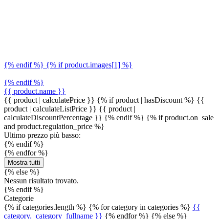
{% endif %} {% if product.images[1] %}
{% endif %}
{{ product.name }}
{{ product | calculatePrice }} {% if product | hasDiscount %}
{{
product | calculateListPrice }}
{{ product |
calculateDiscountPercentage }}
{% endif %}
{% if product.on_sale
and product.regulation_price %}
Ultimo prezzo più basso:
{% endif %}
{% endfor %}
Mostra tutti
{% else %}
Nessun risultato trovato.
{% endif %}
Categorie
{% if categories.length %} {% for category in categories %}
{{
category._category_fullname }}
{% endfor %} {% else %}