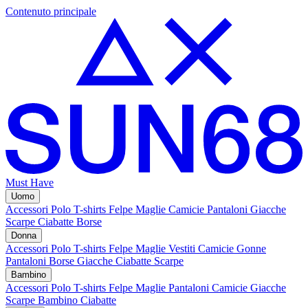
Contenuto principale
Must Have
Uomo
Accessori
Polo
T-shirts
Felpe
Maglie
Camicie
Pantaloni
Giacche
Scarpe
Ciabatte
Borse
Donna
Accessori
Polo
T-shirts
Felpe
Maglie
Vestiti
Camicie
Gonne
Pantaloni
Borse
Giacche
Ciabatte
Scarpe
Bambino
Accessori
Polo
T-shirts
Felpe
Maglie
Pantaloni
Camicie
Giacche
Scarpe Bambino
Ciabatte