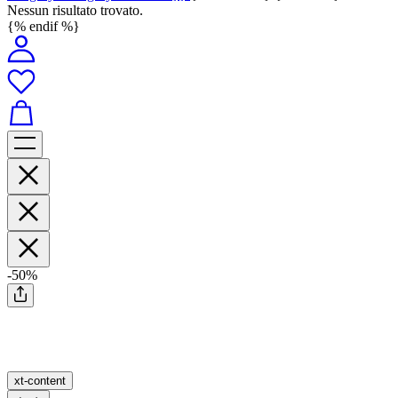
Nessun risultato trovato.
{% endif %}
-50%
xt-content