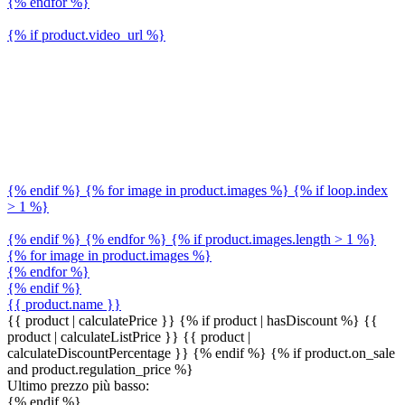
{% endfor %}
{% if product.video_url %}
{% endif %} {% for image in product.images %} {% if loop.index
> 1 %}
{% endif %} {% endfor %} {% if product.images.length > 1 %}
{% for image in product.images %}
{% endfor %}
{% endif %}
{{ product.name }}
{{ product | calculatePrice }} {% if product | hasDiscount %}
{{
product | calculateListPrice }}
{{ product |
calculateDiscountPercentage }}
{% endif %}
{% if product.on_sale
and product.regulation_price %}
Ultimo prezzo più basso:
{% endif %}